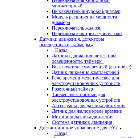
Переключатель кнопочный
миниатюрный
Выключатель шнуровой/диммер
Модуль расширения мощности
диммера
Переключатель жалюзи
Переключатель трехступенчатый
Датчики движения, детекторы
освещенности, таймеры
Назад
Датчики движения, детекторы
освещенности, таймеры
Выключатель сумеречный (фотореле)
Датчик движения комплектный
Реле времени механическое для
электроустановочных устройств
Розеточный таймер
Таймер электронный для
электроустановочных устройств
Аксессуары для датчика движения
Датчик для жалюзи/реле времени
Механизм датчика движения
Система датчиков движения
Дистанционное управление для ЭУИ
Назад