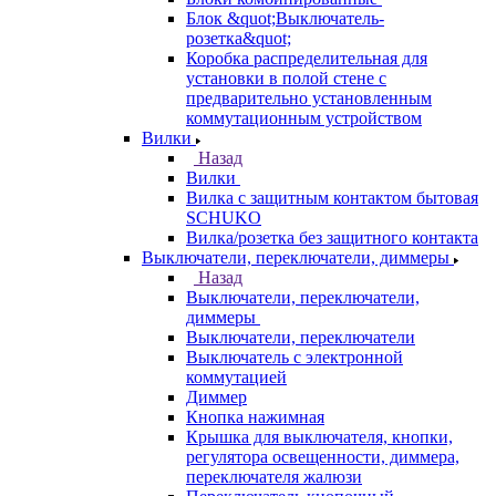
Блок &quot;Выключатель-
розетка&quot;
Коробка распределительная для
установки в полой стене с
предварительно установленным
коммутационным устройством
Вилки
Назад
Вилки
Вилка с защитным контактом бытовая
SCHUKO
Вилка/розетка без защитного контакта
Выключатели, переключатели, диммеры
Назад
Выключатели, переключатели,
диммеры
Выключатели, переключатели
Выключатель с электронной
коммутацией
Диммер
Кнопка нажимная
Крышка для выключателя, кнопки,
регулятора освещенности, диммера,
переключателя жалюзи