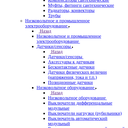
Компенсаторы сантехнические
Муфты, фитинги сантехнические
Радиаторы, конвекторы
Трубы
Низковольтное и промышленное
электрооборудование
Назад
Низковольтное и промышленное
электрооборудование
Датчики/сенсоры
Назад
Датчики/сенсоры
Аксессуары к датчикам
Бесконтактные датчики
Датчики физических величин
(напряжения, тока и т.п.)
Позиционные датчики
Низковольтное оборудование
Назад
Низковольтное оборудование
Выключатели дифференцальные
модульные
Выключатели нагрузки (рубильники)
Выключатель автоматический
модульный