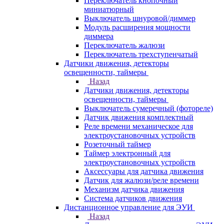
Переключатель кнопочный
миниатюрный
Выключатель шнуровой/диммер
Модуль расширения мощности
диммера
Переключатель жалюзи
Переключатель трехступенчатый
Датчики движения, детекторы
освещенности, таймеры
Назад
Датчики движения, детекторы
освещенности, таймеры
Выключатель сумеречный (фотореле)
Датчик движения комплектный
Реле времени механическое для
электроустановочных устройств
Розеточный таймер
Таймер электронный для
электроустановочных устройств
Аксессуары для датчика движения
Датчик для жалюзи/реле времени
Механизм датчика движения
Система датчиков движения
Дистанционное управление для ЭУИ
Назад