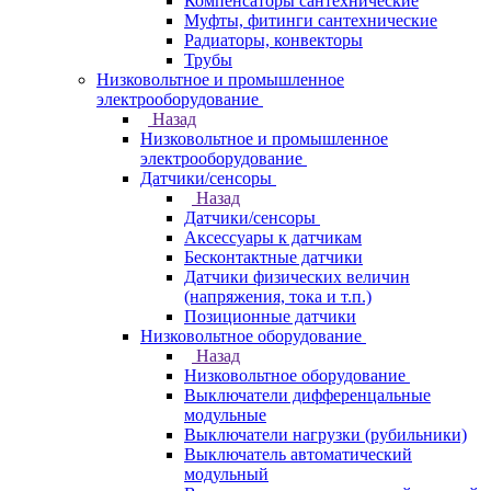
Компенсаторы сантехнические
Муфты, фитинги сантехнические
Радиаторы, конвекторы
Трубы
Низковольтное и промышленное
электрооборудование
Назад
Низковольтное и промышленное
электрооборудование
Датчики/сенсоры
Назад
Датчики/сенсоры
Аксессуары к датчикам
Бесконтактные датчики
Датчики физических величин
(напряжения, тока и т.п.)
Позиционные датчики
Низковольтное оборудование
Назад
Низковольтное оборудование
Выключатели дифференцальные
модульные
Выключатели нагрузки (рубильники)
Выключатель автоматический
модульный