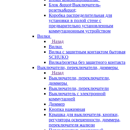
Блок &quot;Выключатель-
розетка&quot;
Коробка распределительная для
установки в полой стене с
предварительно установленным
коммутационным устройством
Вилки
Назад
Вилки
Вилка с защитным контактом бытовая
SCHUKO
Вилка/розетка без защитного контакта
Выключатели, переключатели, диммеры
Назад
Выключатели, переключатели,
диммеры
Выключатели, переключатели
Выключатель с электронной
коммутацией
Диммер
Кнопка нажимная
Крышка для выключателя, кнопки,
регулятора освещенности, диммера,
переключателя жалюзи