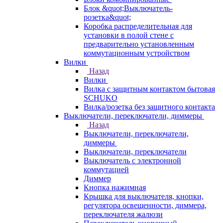
Блок &quot;Выключатель-
розетка&quot;
Коробка распределительная для
установки в полой стене с
предварительно установленным
коммутационным устройством
Вилки
Назад
Вилки
Вилка с защитным контактом бытовая
SCHUKO
Вилка/розетка без защитного контакта
Выключатели, переключатели, диммеры
Назад
Выключатели, переключатели,
диммеры
Выключатели, переключатели
Выключатель с электронной
коммутацией
Диммер
Кнопка нажимная
Крышка для выключателя, кнопки,
регулятора освещенности, диммера,
переключателя жалюзи