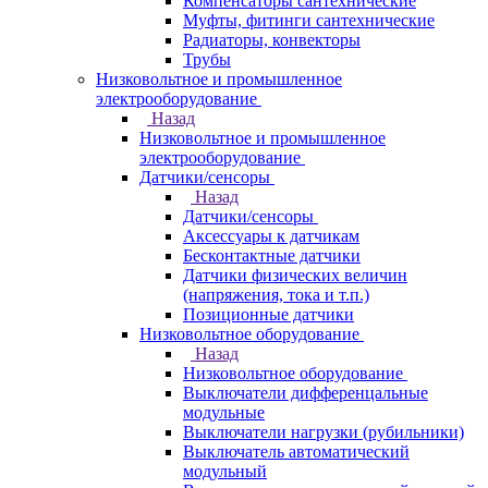
Компенсаторы сантехнические
Муфты, фитинги сантехнические
Радиаторы, конвекторы
Трубы
Низковольтное и промышленное
электрооборудование
Назад
Низковольтное и промышленное
электрооборудование
Датчики/сенсоры
Назад
Датчики/сенсоры
Аксессуары к датчикам
Бесконтактные датчики
Датчики физических величин
(напряжения, тока и т.п.)
Позиционные датчики
Низковольтное оборудование
Назад
Низковольтное оборудование
Выключатели дифференцальные
модульные
Выключатели нагрузки (рубильники)
Выключатель автоматический
модульный