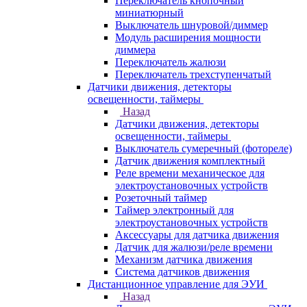
Переключатель кнопочный
миниатюрный
Выключатель шнуровой/диммер
Модуль расширения мощности
диммера
Переключатель жалюзи
Переключатель трехступенчатый
Датчики движения, детекторы
освещенности, таймеры
Назад
Датчики движения, детекторы
освещенности, таймеры
Выключатель сумеречный (фотореле)
Датчик движения комплектный
Реле времени механическое для
электроустановочных устройств
Розеточный таймер
Таймер электронный для
электроустановочных устройств
Аксессуары для датчика движения
Датчик для жалюзи/реле времени
Механизм датчика движения
Система датчиков движения
Дистанционное управление для ЭУИ
Назад