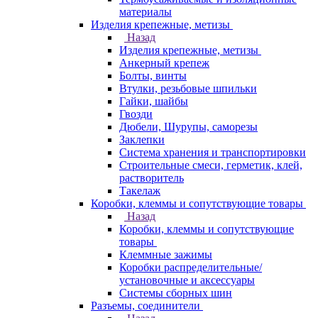
материалы
Изделия крепежные, метизы
Назад
Изделия крепежные, метизы
Анкерный крепеж
Болты, винты
Втулки, резьбовые шпильки
Гайки, шайбы
Гвозди
Дюбели, Шурупы, саморезы
Заклепки
Система хранения и транспортировки
Строительные смеси, герметик, клей,
растворитель
Такелаж
Коробки, клеммы и сопутствующие товары
Назад
Коробки, клеммы и сопутствующие
товары
Клеммные зажимы
Коробки распределительные/
установочные и аксессуары
Системы сборных шин
Разъемы, соединители