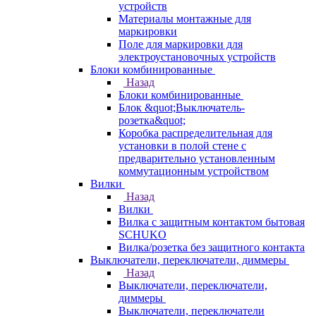
устройств
Материалы монтажные для
маркировки
Поле для маркировки для
электроустановочных устройств
Блоки комбинированные
Назад
Блоки комбинированные
Блок &quot;Выключатель-
розетка&quot;
Коробка распределительная для
установки в полой стене с
предварительно установленным
коммутационным устройством
Вилки
Назад
Вилки
Вилка с защитным контактом бытовая
SCHUKO
Вилка/розетка без защитного контакта
Выключатели, переключатели, диммеры
Назад
Выключатели, переключатели,
диммеры
Выключатели, переключатели