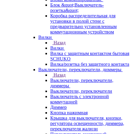
Блок &quot;Выключатель-
розетка&quot;
Коробка распределительная для
установки в полой стене с
предварительно установленным
коммутационным устройством
Вилки
Назад
Вилки
Вилка с защитным контактом бытовая
SCHUKO
Вилка/розетка без защитного контакта
Выключатели, переключатели, диммеры
Назад
Выключатели, переключатели,
диммеры
Выключатели, переключатели
Выключатель с электронной
коммутацией
Диммер
Кнопка нажимная
Крышка для выключателя, кнопки,
регулятора освещенности, диммера,
переключателя жалюзи