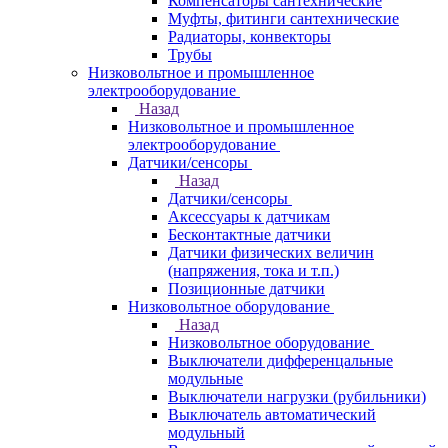
Компенсаторы сантехнические
Муфты, фитинги сантехнические
Радиаторы, конвекторы
Трубы
Низковольтное и промышленное
электрооборудование
Назад
Низковольтное и промышленное
электрооборудование
Датчики/сенсоры
Назад
Датчики/сенсоры
Аксессуары к датчикам
Бесконтактные датчики
Датчики физических величин
(напряжения, тока и т.п.)
Позиционные датчики
Низковольтное оборудование
Назад
Низковольтное оборудование
Выключатели дифференцальные
модульные
Выключатели нагрузки (рубильники)
Выключатель автоматический
модульный