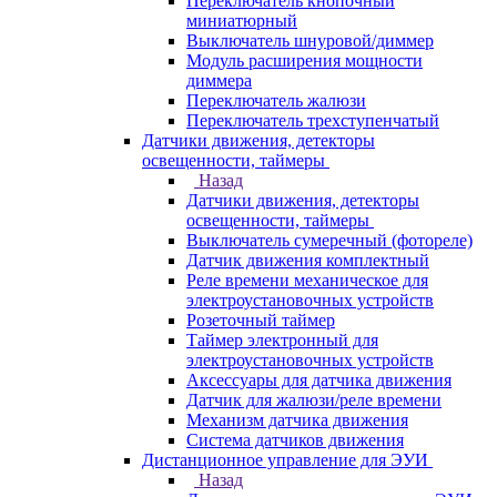
Переключатель кнопочный
миниатюрный
Выключатель шнуровой/диммер
Модуль расширения мощности
диммера
Переключатель жалюзи
Переключатель трехступенчатый
Датчики движения, детекторы
освещенности, таймеры
Назад
Датчики движения, детекторы
освещенности, таймеры
Выключатель сумеречный (фотореле)
Датчик движения комплектный
Реле времени механическое для
электроустановочных устройств
Розеточный таймер
Таймер электронный для
электроустановочных устройств
Аксессуары для датчика движения
Датчик для жалюзи/реле времени
Механизм датчика движения
Система датчиков движения
Дистанционное управление для ЭУИ
Назад