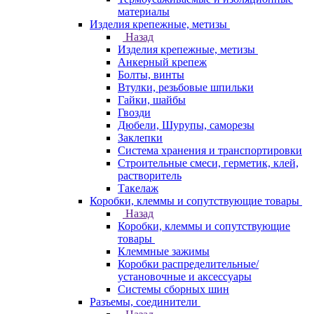
материалы
Изделия крепежные, метизы
Назад
Изделия крепежные, метизы
Анкерный крепеж
Болты, винты
Втулки, резьбовые шпильки
Гайки, шайбы
Гвозди
Дюбели, Шурупы, саморезы
Заклепки
Система хранения и транспортировки
Строительные смеси, герметик, клей,
растворитель
Такелаж
Коробки, клеммы и сопутствующие товары
Назад
Коробки, клеммы и сопутствующие
товары
Клеммные зажимы
Коробки распределительные/
установочные и аксессуары
Системы сборных шин
Разъемы, соединители