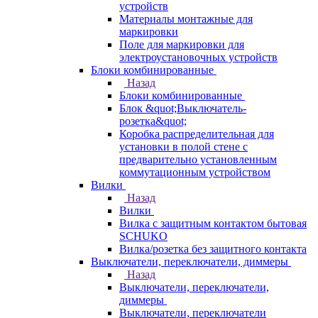
устройств
Материалы монтажные для
маркировки
Поле для маркировки для
электроустановочных устройств
Блоки комбинированные
Назад
Блоки комбинированные
Блок &quot;Выключатель-
розетка&quot;
Коробка распределительная для
установки в полой стене с
предварительно установленным
коммутационным устройством
Вилки
Назад
Вилки
Вилка с защитным контактом бытовая
SCHUKO
Вилка/розетка без защитного контакта
Выключатели, переключатели, диммеры
Назад
Выключатели, переключатели,
диммеры
Выключатели, переключатели