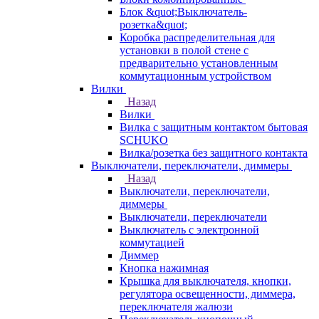
Блок &quot;Выключатель-
розетка&quot;
Коробка распределительная для
установки в полой стене с
предварительно установленным
коммутационным устройством
Вилки
Назад
Вилки
Вилка с защитным контактом бытовая
SCHUKO
Вилка/розетка без защитного контакта
Выключатели, переключатели, диммеры
Назад
Выключатели, переключатели,
диммеры
Выключатели, переключатели
Выключатель с электронной
коммутацией
Диммер
Кнопка нажимная
Крышка для выключателя, кнопки,
регулятора освещенности, диммера,
переключателя жалюзи