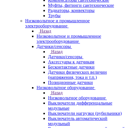
Компенсаторы сантехнические
Муфты, фитинги сантехнические
Радиаторы, конвекторы
Трубы
Низковольтное и промышленное
электрооборудование
Назад
Низковольтное и промышленное
электрооборудование
Датчики/сенсоры
Назад
Датчики/сенсоры
Аксессуары к датчикам
Бесконтактные датчики
Датчики физических величин
(напряжения, тока и т.п.)
Позиционные датчики
Низковольтное оборудование
Назад
Низковольтное оборудование
Выключатели дифференцальные
модульные
Выключатели нагрузки (рубильники)
Выключатель автоматический
модульный