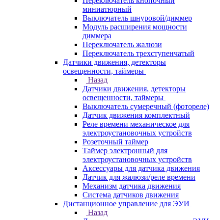
Переключатель кнопочный
миниатюрный
Выключатель шнуровой/диммер
Модуль расширения мощности
диммера
Переключатель жалюзи
Переключатель трехступенчатый
Датчики движения, детекторы
освещенности, таймеры
Назад
Датчики движения, детекторы
освещенности, таймеры
Выключатель сумеречный (фотореле)
Датчик движения комплектный
Реле времени механическое для
электроустановочных устройств
Розеточный таймер
Таймер электронный для
электроустановочных устройств
Аксессуары для датчика движения
Датчик для жалюзи/реле времени
Механизм датчика движения
Система датчиков движения
Дистанционное управление для ЭУИ
Назад