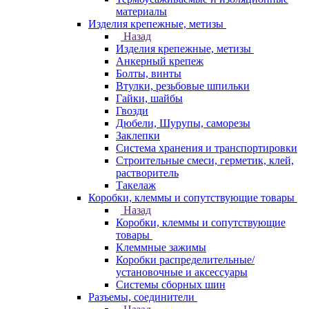
материалы
Изделия крепежные, метизы
Назад
Изделия крепежные, метизы
Анкерный крепеж
Болты, винты
Втулки, резьбовые шпильки
Гайки, шайбы
Гвозди
Дюбели, Шурупы, саморезы
Заклепки
Система хранения и транспортировки
Строительные смеси, герметик, клей,
растворитель
Такелаж
Коробки, клеммы и сопутствующие товары
Назад
Коробки, клеммы и сопутствующие
товары
Клеммные зажимы
Коробки распределительные/
установочные и аксессуары
Системы сборных шин
Разъемы, соединители