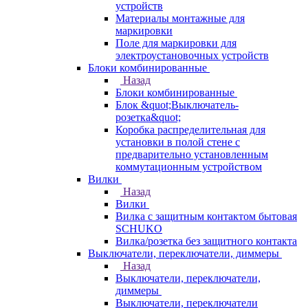
устройств
Материалы монтажные для
маркировки
Поле для маркировки для
электроустановочных устройств
Блоки комбинированные
Назад
Блоки комбинированные
Блок &quot;Выключатель-
розетка&quot;
Коробка распределительная для
установки в полой стене с
предварительно установленным
коммутационным устройством
Вилки
Назад
Вилки
Вилка с защитным контактом бытовая
SCHUKO
Вилка/розетка без защитного контакта
Выключатели, переключатели, диммеры
Назад
Выключатели, переключатели,
диммеры
Выключатели, переключатели