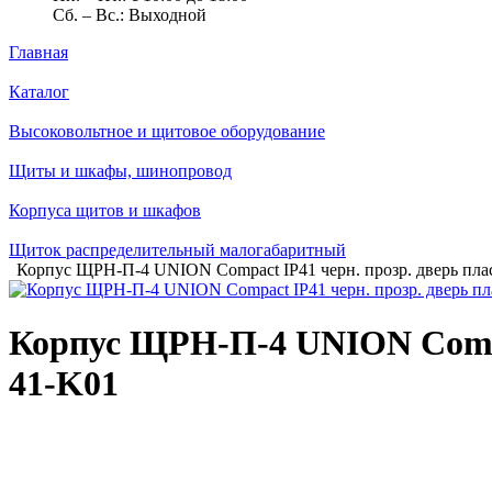
Сб. – Вс.: Выходной
Главная
Каталог
Высоковольтное и щитовое оборудование
Щиты и шкафы, шинопровод
Корпуса щитов и шкафов
Щиток распределительный малогабаритный
Корпус ЩРН-П-4 UNION Compact IP41 черн. прозр. дверь пл
Корпус ЩРН-П-4 UNION Compac
41-K01