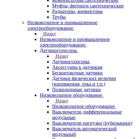
Компенсаторы сантехнические
Муфты, фитинги сантехнические
Радиаторы, конвекторы
Трубы
Низковольтное и промышленное
электрооборудование
Назад
Низковольтное и промышленное
электрооборудование
Датчики/сенсоры
Назад
Датчики/сенсоры
Аксессуары к датчикам
Бесконтактные датчики
Датчики физических величин
(напряжения, тока и т.п.)
Позиционные датчики
Низковольтное оборудование
Назад
Низковольтное оборудование
Выключатели дифференцальные
модульные
Выключатели нагрузки (рубильники)
Выключатель автоматический
модульный