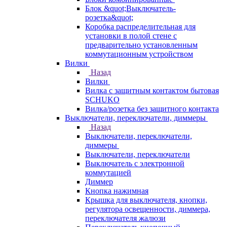
Блок &quot;Выключатель-
розетка&quot;
Коробка распределительная для
установки в полой стене с
предварительно установленным
коммутационным устройством
Вилки
Назад
Вилки
Вилка с защитным контактом бытовая
SCHUKO
Вилка/розетка без защитного контакта
Выключатели, переключатели, диммеры
Назад
Выключатели, переключатели,
диммеры
Выключатели, переключатели
Выключатель с электронной
коммутацией
Диммер
Кнопка нажимная
Крышка для выключателя, кнопки,
регулятора освещенности, диммера,
переключателя жалюзи