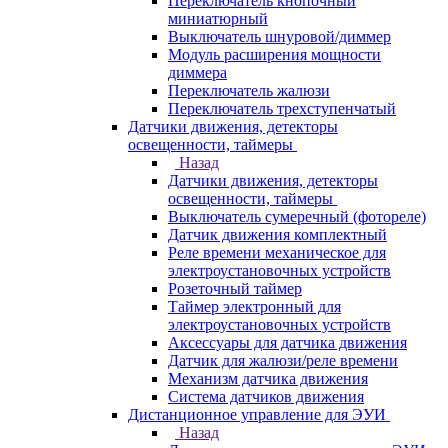
Переключатель кнопочный
миниатюрный
Выключатель шнуровой/диммер
Модуль расширения мощности
диммера
Переключатель жалюзи
Переключатель трехступенчатый
Датчики движения, детекторы
освещенности, таймеры
Назад
Датчики движения, детекторы
освещенности, таймеры
Выключатель сумеречный (фотореле)
Датчик движения комплектный
Реле времени механическое для
электроустановочных устройств
Розеточный таймер
Таймер электронный для
электроустановочных устройств
Аксессуары для датчика движения
Датчик для жалюзи/реле времени
Механизм датчика движения
Система датчиков движения
Дистанционное управление для ЭУИ
Назад