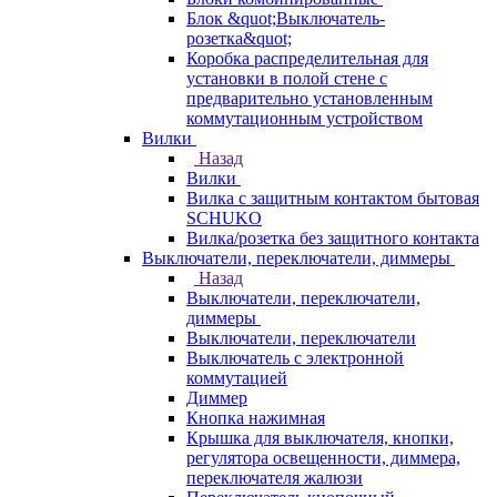
Блок &quot;Выключатель-
розетка&quot;
Коробка распределительная для
установки в полой стене с
предварительно установленным
коммутационным устройством
Вилки
Назад
Вилки
Вилка с защитным контактом бытовая
SCHUKO
Вилка/розетка без защитного контакта
Выключатели, переключатели, диммеры
Назад
Выключатели, переключатели,
диммеры
Выключатели, переключатели
Выключатель с электронной
коммутацией
Диммер
Кнопка нажимная
Крышка для выключателя, кнопки,
регулятора освещенности, диммера,
переключателя жалюзи