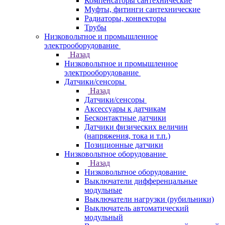
Компенсаторы сантехнические
Муфты, фитинги сантехнические
Радиаторы, конвекторы
Трубы
Низковольтное и промышленное
электрооборудование
Назад
Низковольтное и промышленное
электрооборудование
Датчики/сенсоры
Назад
Датчики/сенсоры
Аксессуары к датчикам
Бесконтактные датчики
Датчики физических величин
(напряжения, тока и т.п.)
Позиционные датчики
Низковольтное оборудование
Назад
Низковольтное оборудование
Выключатели дифференцальные
модульные
Выключатели нагрузки (рубильники)
Выключатель автоматический
модульный