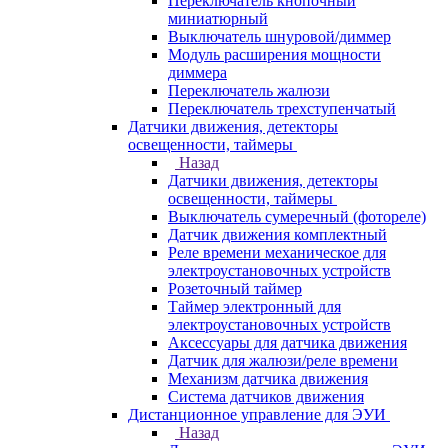
Переключатель кнопочный
миниатюрный
Выключатель шнуровой/диммер
Модуль расширения мощности
диммера
Переключатель жалюзи
Переключатель трехступенчатый
Датчики движения, детекторы
освещенности, таймеры
Назад
Датчики движения, детекторы
освещенности, таймеры
Выключатель сумеречный (фотореле)
Датчик движения комплектный
Реле времени механическое для
электроустановочных устройств
Розеточный таймер
Таймер электронный для
электроустановочных устройств
Аксессуары для датчика движения
Датчик для жалюзи/реле времени
Механизм датчика движения
Система датчиков движения
Дистанционное управление для ЭУИ
Назад