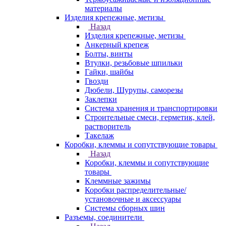
материалы
Изделия крепежные, метизы
Назад
Изделия крепежные, метизы
Анкерный крепеж
Болты, винты
Втулки, резьбовые шпильки
Гайки, шайбы
Гвозди
Дюбели, Шурупы, саморезы
Заклепки
Система хранения и транспортировки
Строительные смеси, герметик, клей,
растворитель
Такелаж
Коробки, клеммы и сопутствующие товары
Назад
Коробки, клеммы и сопутствующие
товары
Клеммные зажимы
Коробки распределительные/
установочные и аксессуары
Системы сборных шин
Разъемы, соединители