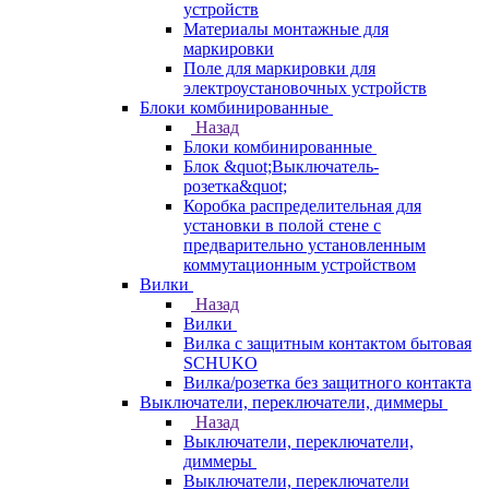
устройств
Материалы монтажные для
маркировки
Поле для маркировки для
электроустановочных устройств
Блоки комбинированные
Назад
Блоки комбинированные
Блок &quot;Выключатель-
розетка&quot;
Коробка распределительная для
установки в полой стене с
предварительно установленным
коммутационным устройством
Вилки
Назад
Вилки
Вилка с защитным контактом бытовая
SCHUKO
Вилка/розетка без защитного контакта
Выключатели, переключатели, диммеры
Назад
Выключатели, переключатели,
диммеры
Выключатели, переключатели