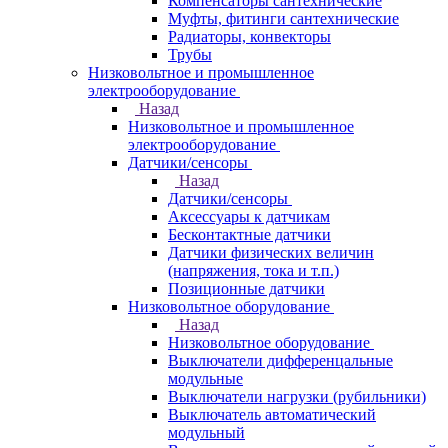
Компенсаторы сантехнические
Муфты, фитинги сантехнические
Радиаторы, конвекторы
Трубы
Низковольтное и промышленное
электрооборудование
Назад
Низковольтное и промышленное
электрооборудование
Датчики/сенсоры
Назад
Датчики/сенсоры
Аксессуары к датчикам
Бесконтактные датчики
Датчики физических величин
(напряжения, тока и т.п.)
Позиционные датчики
Низковольтное оборудование
Назад
Низковольтное оборудование
Выключатели дифференцальные
модульные
Выключатели нагрузки (рубильники)
Выключатель автоматический
модульный