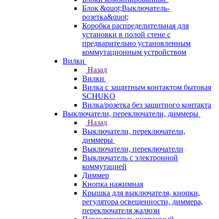
Блок &quot;Выключатель-
розетка&quot;
Коробка распределительная для
установки в полой стене с
предварительно установленным
коммутационным устройством
Вилки
Назад
Вилки
Вилка с защитным контактом бытовая
SCHUKO
Вилка/розетка без защитного контакта
Выключатели, переключатели, диммеры
Назад
Выключатели, переключатели,
диммеры
Выключатели, переключатели
Выключатель с электронной
коммутацией
Диммер
Кнопка нажимная
Крышка для выключателя, кнопки,
регулятора освещенности, диммера,
переключателя жалюзи