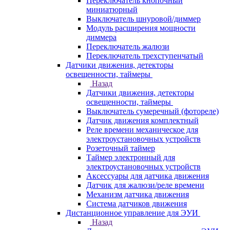
Переключатель кнопочный
миниатюрный
Выключатель шнуровой/диммер
Модуль расширения мощности
диммера
Переключатель жалюзи
Переключатель трехступенчатый
Датчики движения, детекторы
освещенности, таймеры
Назад
Датчики движения, детекторы
освещенности, таймеры
Выключатель сумеречный (фотореле)
Датчик движения комплектный
Реле времени механическое для
электроустановочных устройств
Розеточный таймер
Таймер электронный для
электроустановочных устройств
Аксессуары для датчика движения
Датчик для жалюзи/реле времени
Механизм датчика движения
Система датчиков движения
Дистанционное управление для ЭУИ
Назад