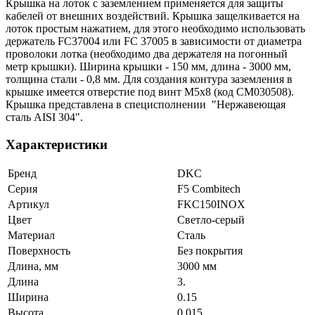
Крышка на лоток с заземлением применяется для защиты
кабелей от внешних воздействий. Крышка защелкивается на
лоток простым нажатием, для этого необходимо использовать
держатель FC37004 или FC 37005 в зависимости от диаметра
проволоки лотка (необходимо два держателя на погонный
метр крышки). Ширина крышки - 150 мм, длина - 3000 мм,
толщина стали - 0,8 мм. Для создания контура заземления в
крышке имеется отверстие под винт М5х8 (код СМ030508).
Крышка представлена в специсполнении "Нержавеющая
сталь AISI 304".
Характеристики
Бренд
DKC
Серия
F5 Combitech
Артикул
FKC150INOX
Цвет
Светло-серый
Материал
Сталь
Поверхность
Без покрытия
Длина, мм
3000 мм
Длина
3.
Ширина
0.15
Высота
0.015