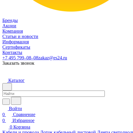
Бренды
Акции
Компания
Статьи и новости
Информация
Сертификаты
Контакты
+7 495 799–08–08
zakaz@es24.ru
Заказать звонок
Каталог
Войти
0
Сравнение
0
Избранное
0
Корзина
Кабели и провода
Лоток кабельный листовой
Лампа светодиод