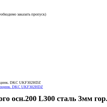
необходимо заказать пропуск)
р. оцинк. DKC UKF302HDZ
го осн.200 L300 сталь 3мм г