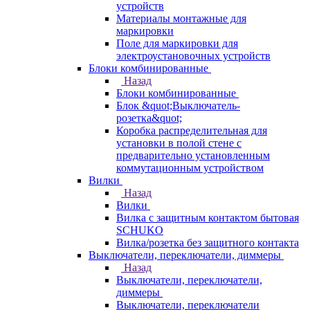
устройств
Материалы монтажные для
маркировки
Поле для маркировки для
электроустановочных устройств
Блоки комбинированные
Назад
Блоки комбинированные
Блок &quot;Выключатель-
розетка&quot;
Коробка распределительная для
установки в полой стене с
предварительно установленным
коммутационным устройством
Вилки
Назад
Вилки
Вилка с защитным контактом бытовая
SCHUKO
Вилка/розетка без защитного контакта
Выключатели, переключатели, диммеры
Назад
Выключатели, переключатели,
диммеры
Выключатели, переключатели