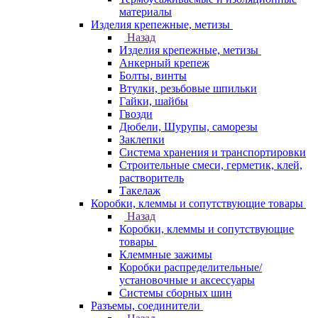
материалы
Изделия крепежные, метизы
Назад
Изделия крепежные, метизы
Анкерный крепеж
Болты, винты
Втулки, резьбовые шпильки
Гайки, шайбы
Гвозди
Дюбели, Шурупы, саморезы
Заклепки
Система хранения и транспортировки
Строительные смеси, герметик, клей,
растворитель
Такелаж
Коробки, клеммы и сопутствующие товары
Назад
Коробки, клеммы и сопутствующие
товары
Клеммные зажимы
Коробки распределительные/
установочные и аксессуары
Системы сборных шин
Разъемы, соединители