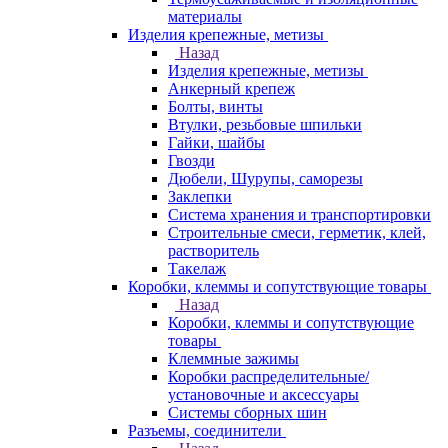
материалы
Изделия крепежные, метизы
Назад
Изделия крепежные, метизы
Анкерный крепеж
Болты, винты
Втулки, резьбовые шпильки
Гайки, шайбы
Гвозди
Дюбели, Шурупы, саморезы
Заклепки
Система хранения и транспортировки
Строительные смеси, герметик, клей,
растворитель
Такелаж
Коробки, клеммы и сопутствующие товары
Назад
Коробки, клеммы и сопутствующие
товары
Клеммные зажимы
Коробки распределительные/
установочные и аксессуары
Системы сборных шин
Разъемы, соединители