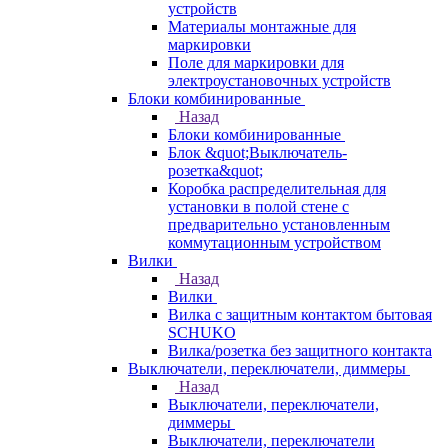
устройств
Материалы монтажные для
маркировки
Поле для маркировки для
электроустановочных устройств
Блоки комбинированные
Назад
Блоки комбинированные
Блок &quot;Выключатель-
розетка&quot;
Коробка распределительная для
установки в полой стене с
предварительно установленным
коммутационным устройством
Вилки
Назад
Вилки
Вилка с защитным контактом бытовая
SCHUKO
Вилка/розетка без защитного контакта
Выключатели, переключатели, диммеры
Назад
Выключатели, переключатели,
диммеры
Выключатели, переключатели