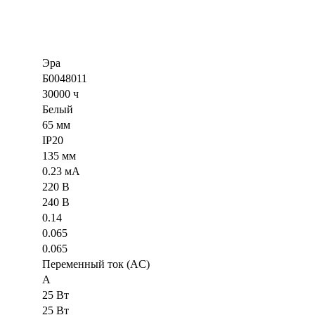
Эра
Б0048011
30000 ч
Белый
65 мм
IP20
135 мм
0.23 мА
220 В
240 В
0.14
0.065
0.065
Переменный ток (AC)
A
25 Вт
25 Вт