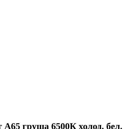
A65 груша 6500К холод. бел.