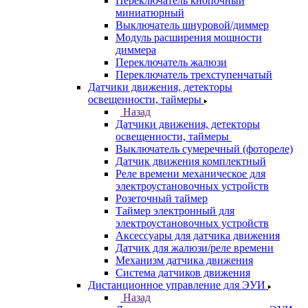
Переключатель кнопочный
миниатюрный
Выключатель шнуровой/диммер
Модуль расширения мощности
диммера
Переключатель жалюзи
Переключатель трехступенчатый
Датчики движения, детекторы
освещенности, таймеры
Назад
Датчики движения, детекторы
освещенности, таймеры
Выключатель сумеречный (фотореле)
Датчик движения комплектный
Реле времени механическое для
электроустановочных устройств
Розеточный таймер
Таймер электронный для
электроустановочных устройств
Аксессуары для датчика движения
Датчик для жалюзи/реле времени
Механизм датчика движения
Система датчиков движения
Дистанционное управление для ЭУИ
Назад