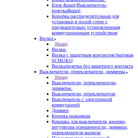
Блок &quot;Выключатель-
розетка&quot;
Коробка распределительная для
установки в полой стене с
предварительно установленным
коммутационным устройством
Вилки
Назад
Вилки
Вилка с защитным контактом бытовая
SCHUKO
Вилка/розетка без защитного контакта
Выключатели, переключатели, диммеры
Назад
Выключатели, переключатели,
диммеры
Выключатели, переключатели
Выключатель с электронной
коммутацией
Диммер
Кнопка нажимная
Крышка для выключателя, кнопки,
регулятора освещенности, диммера,
переключателя жалюзи