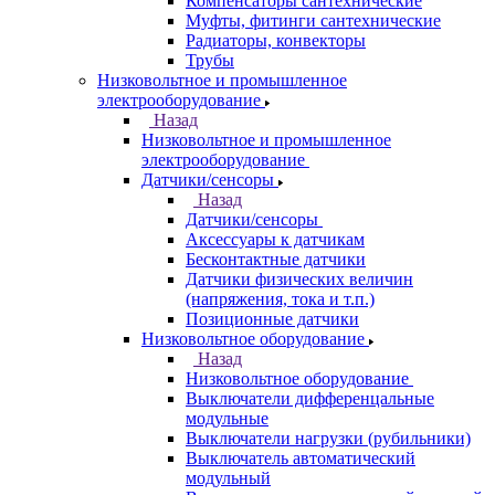
Компенсаторы сантехнические
Муфты, фитинги сантехнические
Радиаторы, конвекторы
Трубы
Низковольтное и промышленное
электрооборудование
Назад
Низковольтное и промышленное
электрооборудование
Датчики/сенсоры
Назад
Датчики/сенсоры
Аксессуары к датчикам
Бесконтактные датчики
Датчики физических величин
(напряжения, тока и т.п.)
Позиционные датчики
Низковольтное оборудование
Назад
Низковольтное оборудование
Выключатели дифференцальные
модульные
Выключатели нагрузки (рубильники)
Выключатель автоматический
модульный