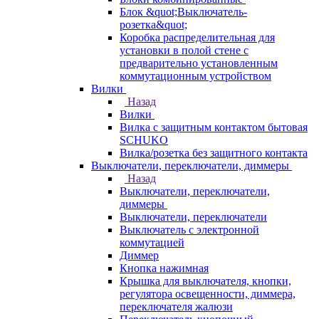
Блок &quot;Выключатель-
розетка&quot;
Коробка распределительная для
установки в полой стене с
предварительно установленным
коммутационным устройством
Вилки
Назад
Вилки
Вилка с защитным контактом бытовая
SCHUKO
Вилка/розетка без защитного контакта
Выключатели, переключатели, диммеры
Назад
Выключатели, переключатели,
диммеры
Выключатели, переключатели
Выключатель с электронной
коммутацией
Диммер
Кнопка нажимная
Крышка для выключателя, кнопки,
регулятора освещенности, диммера,
переключателя жалюзи