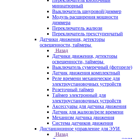
Переключатель кнопочный
миниатюрный
Выключатель шнуровой/диммер
Модуль расширения мощности
диммера
Переключатель жалюзи
Переключатель трехступенчатый
Датчики движения, детекторы
освещенности, таймеры
Назад
Датчики движения, детекторы
освещенности, таймеры
Выключатель сумеречный (фотореле)
Датчик движения комплектный
Реле времени механическое для
электроустановочных устройств
Розеточный таймер
Таймер электронный для
электроустановочных устройств
Аксессуары для датчика движения
Датчик для жалюзи/реле времени
Механизм датчика движения
Система датчиков движения
Дистанционное управление для ЭУИ
Назад