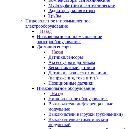
Компенсаторы сантехнические
Муфты, фитинги сантехнические
Радиаторы, конвекторы
Трубы
Низковольтное и промышленное
электрооборудование
Назад
Низковольтное и промышленное
электрооборудование
Датчики/сенсоры
Назад
Датчики/сенсоры
Аксессуары к датчикам
Бесконтактные датчики
Датчики физических величин
(напряжения, тока и т.п.)
Позиционные датчики
Низковольтное оборудование
Назад
Низковольтное оборудование
Выключатели дифференцальные
модульные
Выключатели нагрузки (рубильники)
Выключатель автоматический
модульный