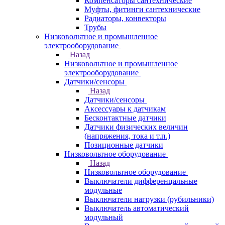
Компенсаторы сантехнические
Муфты, фитинги сантехнические
Радиаторы, конвекторы
Трубы
Низковольтное и промышленное
электрооборудование
Назад
Низковольтное и промышленное
электрооборудование
Датчики/сенсоры
Назад
Датчики/сенсоры
Аксессуары к датчикам
Бесконтактные датчики
Датчики физических величин
(напряжения, тока и т.п.)
Позиционные датчики
Низковольтное оборудование
Назад
Низковольтное оборудование
Выключатели дифференцальные
модульные
Выключатели нагрузки (рубильники)
Выключатель автоматический
модульный