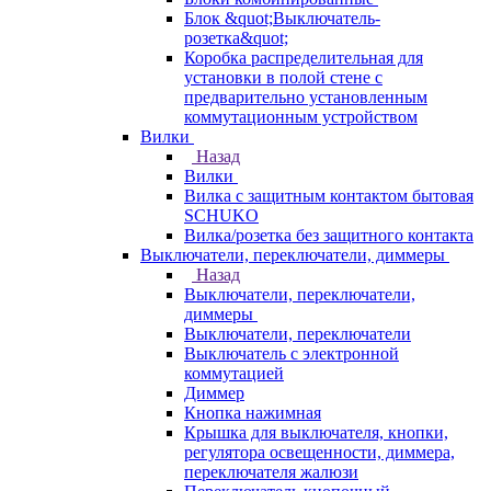
Блок &quot;Выключатель-
розетка&quot;
Коробка распределительная для
установки в полой стене с
предварительно установленным
коммутационным устройством
Вилки
Назад
Вилки
Вилка с защитным контактом бытовая
SCHUKO
Вилка/розетка без защитного контакта
Выключатели, переключатели, диммеры
Назад
Выключатели, переключатели,
диммеры
Выключатели, переключатели
Выключатель с электронной
коммутацией
Диммер
Кнопка нажимная
Крышка для выключателя, кнопки,
регулятора освещенности, диммера,
переключателя жалюзи