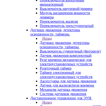
Переключатель кнопочный
миниатюрный
Выключатель шнуровой/диммер
Модуль расширения мощности
диммера
Переключатель жалюзи
Переключатель трехступенчатый
Датчики движения, детекторы
освещенности, таймеры
Назад
Датчики движения, детекторы
освещенности, таймеры
Выключатель сумеречный (фотореле)
Датчик движения комплектный
Реле времени механическое для
электроустановочных устройств
Розеточный таймер
Таймер электронный для
электроустановочных устройств
Аксессуары для датчика движения
Датчик для жалюзи/реле времени
Механизм датчика движения
Система датчиков движения
Дистанционное управление для ЭУИ
Назад