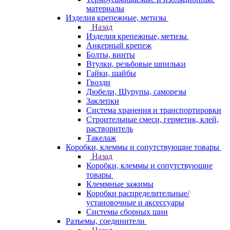
материалы
Изделия крепежные, метизы
Назад
Изделия крепежные, метизы
Анкерный крепеж
Болты, винты
Втулки, резьбовые шпильки
Гайки, шайбы
Гвозди
Дюбели, Шурупы, саморезы
Заклепки
Система хранения и транспортировки
Строительные смеси, герметик, клей,
растворитель
Такелаж
Коробки, клеммы и сопутствующие товары
Назад
Коробки, клеммы и сопутствующие
товары
Клеммные зажимы
Коробки распределительные/
установочные и аксессуары
Системы сборных шин
Разъемы, соединители