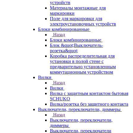
устройств
Материалы монтажные для
маркировки
Поле для маркировки для
электроустановочных устройств
Блоки комбинированные
Назад
Блоки комбинированные
Блок &quot;Выключатель-
розетка&quot;
Коробка распределительная для
установки в полой стене с
предварительно установленным
коммутационным устройством
Вилки
Назад
Вилки
Вилка с защитным контактом бытовая
SCHUKO
Вилка/розетка без защитного контакта
Выключатели, переключатели, диммеры
Назад
Выключатели, переключатели,
диммеры
Выключатели, переключатели