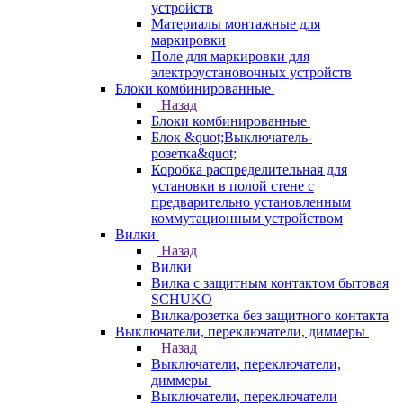
устройств
Материалы монтажные для
маркировки
Поле для маркировки для
электроустановочных устройств
Блоки комбинированные
Назад
Блоки комбинированные
Блок &quot;Выключатель-
розетка&quot;
Коробка распределительная для
установки в полой стене с
предварительно установленным
коммутационным устройством
Вилки
Назад
Вилки
Вилка с защитным контактом бытовая
SCHUKO
Вилка/розетка без защитного контакта
Выключатели, переключатели, диммеры
Назад
Выключатели, переключатели,
диммеры
Выключатели, переключатели