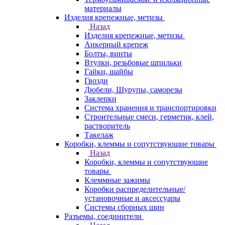
материалы
Изделия крепежные, метизы
Назад
Изделия крепежные, метизы
Анкерный крепеж
Болты, винты
Втулки, резьбовые шпильки
Гайки, шайбы
Гвозди
Дюбели, Шурупы, саморезы
Заклепки
Система хранения и транспортировки
Строительные смеси, герметик, клей,
растворитель
Такелаж
Коробки, клеммы и сопутствующие товары
Назад
Коробки, клеммы и сопутствующие
товары
Клеммные зажимы
Коробки распределительные/
установочные и аксессуары
Системы сборных шин
Разъемы, соединители