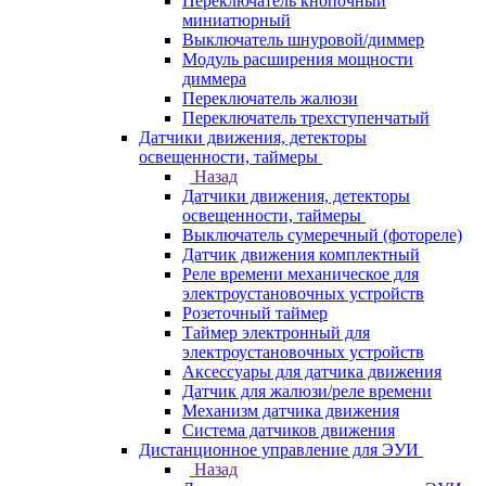
Переключатель кнопочный
миниатюрный
Выключатель шнуровой/диммер
Модуль расширения мощности
диммера
Переключатель жалюзи
Переключатель трехступенчатый
Датчики движения, детекторы
освещенности, таймеры
Назад
Датчики движения, детекторы
освещенности, таймеры
Выключатель сумеречный (фотореле)
Датчик движения комплектный
Реле времени механическое для
электроустановочных устройств
Розеточный таймер
Таймер электронный для
электроустановочных устройств
Аксессуары для датчика движения
Датчик для жалюзи/реле времени
Механизм датчика движения
Система датчиков движения
Дистанционное управление для ЭУИ
Назад