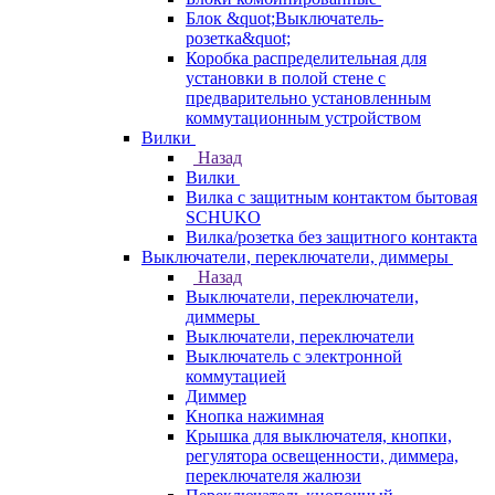
Блок &quot;Выключатель-
розетка&quot;
Коробка распределительная для
установки в полой стене с
предварительно установленным
коммутационным устройством
Вилки
Назад
Вилки
Вилка с защитным контактом бытовая
SCHUKO
Вилка/розетка без защитного контакта
Выключатели, переключатели, диммеры
Назад
Выключатели, переключатели,
диммеры
Выключатели, переключатели
Выключатель с электронной
коммутацией
Диммер
Кнопка нажимная
Крышка для выключателя, кнопки,
регулятора освещенности, диммера,
переключателя жалюзи