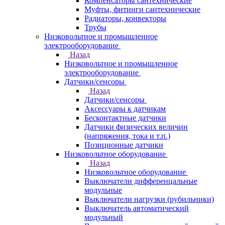
Компенсаторы сантехнические
Муфты, фитинги сантехнические
Радиаторы, конвекторы
Трубы
Низковольтное и промышленное
электрооборудование
Назад
Низковольтное и промышленное
электрооборудование
Датчики/сенсоры
Назад
Датчики/сенсоры
Аксессуары к датчикам
Бесконтактные датчики
Датчики физических величин
(напряжения, тока и т.п.)
Позиционные датчики
Низковольтное оборудование
Назад
Низковольтное оборудование
Выключатели дифференцальные
модульные
Выключатели нагрузки (рубильники)
Выключатель автоматический
модульный