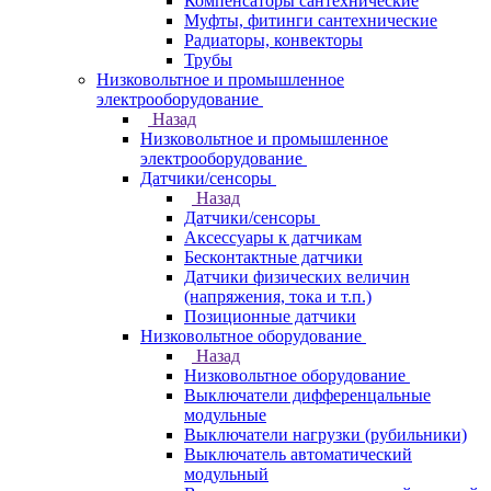
Компенсаторы сантехнические
Муфты, фитинги сантехнические
Радиаторы, конвекторы
Трубы
Низковольтное и промышленное
электрооборудование
Назад
Низковольтное и промышленное
электрооборудование
Датчики/сенсоры
Назад
Датчики/сенсоры
Аксессуары к датчикам
Бесконтактные датчики
Датчики физических величин
(напряжения, тока и т.п.)
Позиционные датчики
Низковольтное оборудование
Назад
Низковольтное оборудование
Выключатели дифференцальные
модульные
Выключатели нагрузки (рубильники)
Выключатель автоматический
модульный