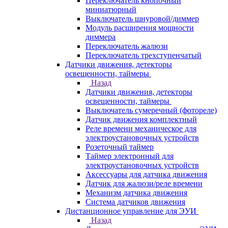
Переключатель кнопочный
миниатюрный
Выключатель шнуровой/диммер
Модуль расширения мощности
диммера
Переключатель жалюзи
Переключатель трехступенчатый
Датчики движения, детекторы
освещенности, таймеры
Назад
Датчики движения, детекторы
освещенности, таймеры
Выключатель сумеречный (фотореле)
Датчик движения комплектный
Реле времени механическое для
электроустановочных устройств
Розеточный таймер
Таймер электронный для
электроустановочных устройств
Аксессуары для датчика движения
Датчик для жалюзи/реле времени
Механизм датчика движения
Система датчиков движения
Дистанционное управление для ЭУИ
Назад