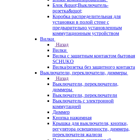
Блок &quot;Выключатель-
розетка&quot;
Коробка распределительная для
установки в полой стене с
предварительно установленным
коммутационным устройством
Вилки
Назад
Вилки
Вилка с защитным контактом бытовая
SCHUKO
Вилка/розетка без защитного контакта
Выключатели, переключатели, диммеры
Назад
Выключатели, переключатели,
диммеры
Выключатели, переключатели
Выключатель с электронной
коммутацией
Диммер
Кнопка нажимная
Крышка для выключателя, кнопки,
регулятора освещенности, диммера,
переключателя жалюзи