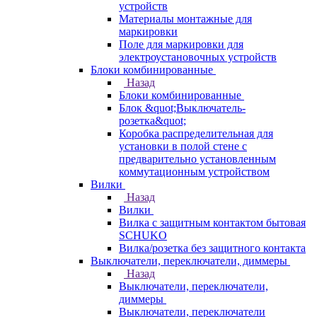
устройств
Материалы монтажные для
маркировки
Поле для маркировки для
электроустановочных устройств
Блоки комбинированные
Назад
Блоки комбинированные
Блок &quot;Выключатель-
розетка&quot;
Коробка распределительная для
установки в полой стене с
предварительно установленным
коммутационным устройством
Вилки
Назад
Вилки
Вилка с защитным контактом бытовая
SCHUKO
Вилка/розетка без защитного контакта
Выключатели, переключатели, диммеры
Назад
Выключатели, переключатели,
диммеры
Выключатели, переключатели