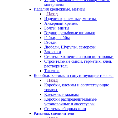
материалы
Изделия крепежные, метизы
Назад
Изделия крепежные, метизы
Анкерный крепеж
Болты, винты
Втулки, резьбовые шпильки
Гайки, шайбы
Гвозди
Дюбели, Шурупы, саморезы
Заклепки
Система хранения и транспортировки
Строительные смеси, герметик, клей,
растворитель
Такелаж
Коробки, клеммы и сопутствующие товары
Назад
Коробки, клеммы и сопутствующие
товары
Клеммные зажимы
Коробки распределительные/
установочные и аксессуары
Системы сборных шин
Разъемы, соединители