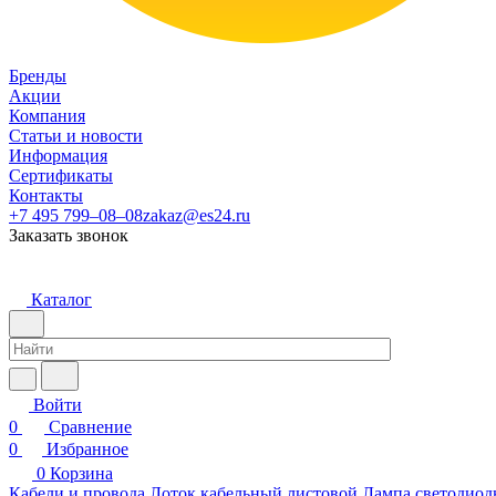
Бренды
Акции
Компания
Статьи и новости
Информация
Сертификаты
Контакты
+7 495 799–08–08
zakaz@es24.ru
Заказать звонок
Каталог
Войти
0
Сравнение
0
Избранное
0
Корзина
Кабели и провода
Лоток кабельный листовой
Лампа светодиод