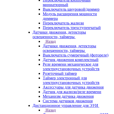
Переключатель кнопочный
миниатюрный
Выключатель шнуровой/диммер
Модуль расширения мощности
диммера
Переключатель жалюзи
Переключатель трехступенчатый
Датчики движения, детекторы
освещенности, таймеры
Назад
Датчики движения, детекторы
освещенности, таймеры
Выключатель сумеречный (фотореле)
Датчик движения комплектный
Реле времени механическое для
электроустановочных устройств
Розеточный таймер
Таймер электронный для
электроустановочных устройств
Аксессуары для датчика движения
Датчик для жалюзи/реле времени
Механизм датчика движения
Система датчиков движения
Дистанционное управление для ЭУИ
Назад