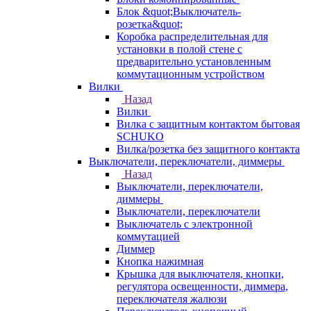
Блок &quot;Выключатель-
розетка&quot;
Коробка распределительная для
установки в полой стене с
предварительно установленным
коммутационным устройством
Вилки
Назад
Вилки
Вилка с защитным контактом бытовая
SCHUKO
Вилка/розетка без защитного контакта
Выключатели, переключатели, диммеры
Назад
Выключатели, переключатели,
диммеры
Выключатели, переключатели
Выключатель с электронной
коммутацией
Диммер
Кнопка нажимная
Крышка для выключателя, кнопки,
регулятора освещенности, диммера,
переключателя жалюзи