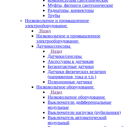
Компенсаторы сантехнические
Муфты, фитинги сантехнические
Радиаторы, конвекторы
Трубы
Низковольтное и промышленное
электрооборудование
Назад
Низковольтное и промышленное
электрооборудование
Датчики/сенсоры
Назад
Датчики/сенсоры
Аксессуары к датчикам
Бесконтактные датчики
Датчики физических величин
(напряжения, тока и т.п.)
Позиционные датчики
Низковольтное оборудование
Назад
Низковольтное оборудование
Выключатели дифференцальные
модульные
Выключатели нагрузки (рубильники)
Выключатель автоматический
модульный