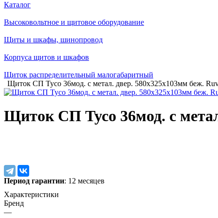
Каталог
Высоковольтное и щитовое оборудование
Щиты и шкафы, шинопровод
Корпуса щитов и шкафов
Щиток распределительный малогабаритный
Щиток СП Тусо 36мод. с метал. двер. 580х325х103мм беж. Ru
Щиток СП Тусо 36мод. с метал
Период гарантии
: 12 месяцев
Характеристики
Бренд
—