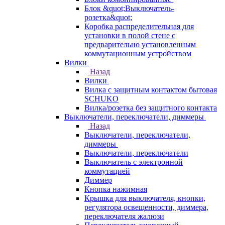
Блок &quot;Выключатель-
розетка&quot;
Коробка распределительная для
установки в полой стене с
предварительно установленным
коммутационным устройством
Вилки
Назад
Вилки
Вилка с защитным контактом бытовая
SCHUKO
Вилка/розетка без защитного контакта
Выключатели, переключатели, диммеры
Назад
Выключатели, переключатели,
диммеры
Выключатели, переключатели
Выключатель с электронной
коммутацией
Диммер
Кнопка нажимная
Крышка для выключателя, кнопки,
регулятора освещенности, диммера,
переключателя жалюзи