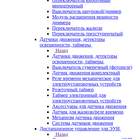
Переключатель кнопочный
миниатюрный
Выключатель шнуровой/диммер
Модуль расширения мощности
диммера
Переключатель жалюзи
Переключатель трехступенчатый
Датчики движения, детекторы
освещенности, таймеры
Назад
Датчики движения, детекторы
освещенности, таймеры
Выключатель сумеречный (фотореле)
Датчик движения комплектный
Реле времени механическое для
электроустановочных устройств
Розеточный таймер
Таймер электронный для
электроустановочных устройств
Аксессуары для датчика движения
Датчик для жалюзи/реле времени
Механизм датчика движения
Система датчиков движения
Дистанционное управление для ЭУИ
Назад