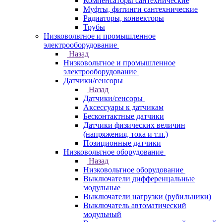
Компенсаторы сантехнические
Муфты, фитинги сантехнические
Радиаторы, конвекторы
Трубы
Низковольтное и промышленное
электрооборудование
Назад
Низковольтное и промышленное
электрооборудование
Датчики/сенсоры
Назад
Датчики/сенсоры
Аксессуары к датчикам
Бесконтактные датчики
Датчики физических величин
(напряжения, тока и т.п.)
Позиционные датчики
Низковольтное оборудование
Назад
Низковольтное оборудование
Выключатели дифференцальные
модульные
Выключатели нагрузки (рубильники)
Выключатель автоматический
модульный