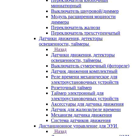
Переключатель кнопочный
миниатюрный
Выключатель шнуровой/диммер
Модуль расширения мощности
диммера
Переключатель жалюзи
Переключатель трехступенчатый
Датчики движения, детекторы
освещенности, таймеры
Назад
Датчики движения, детекторы
освещенности, таймеры
Выключатель сумеречный (фотореле)
Датчик движения комплектный
Реле времени механическое для
электроустановочных устройств
Розеточный таймер
Таймер электронный для
электроустановочных устройств
Аксессуары для датчика движения
Датчик для жалюзи/реле времени
Механизм датчика движения
Система датчиков движения
Дистанционное управление для ЭУИ
Назад