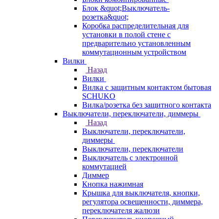
Блок &quot;Выключатель-
розетка&quot;
Коробка распределительная для
установки в полой стене с
предварительно установленным
коммутационным устройством
Вилки
Назад
Вилки
Вилка с защитным контактом бытовая
SCHUKO
Вилка/розетка без защитного контакта
Выключатели, переключатели, диммеры
Назад
Выключатели, переключатели,
диммеры
Выключатели, переключатели
Выключатель с электронной
коммутацией
Диммер
Кнопка нажимная
Крышка для выключателя, кнопки,
регулятора освещенности, диммера,
переключателя жалюзи