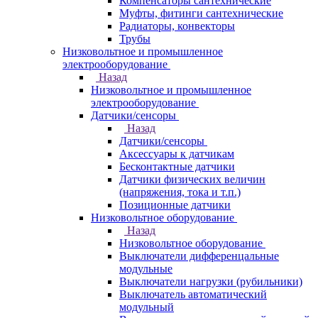
Компенсаторы сантехнические
Муфты, фитинги сантехнические
Радиаторы, конвекторы
Трубы
Низковольтное и промышленное
электрооборудование
Назад
Низковольтное и промышленное
электрооборудование
Датчики/сенсоры
Назад
Датчики/сенсоры
Аксессуары к датчикам
Бесконтактные датчики
Датчики физических величин
(напряжения, тока и т.п.)
Позиционные датчики
Низковольтное оборудование
Назад
Низковольтное оборудование
Выключатели дифференцальные
модульные
Выключатели нагрузки (рубильники)
Выключатель автоматический
модульный