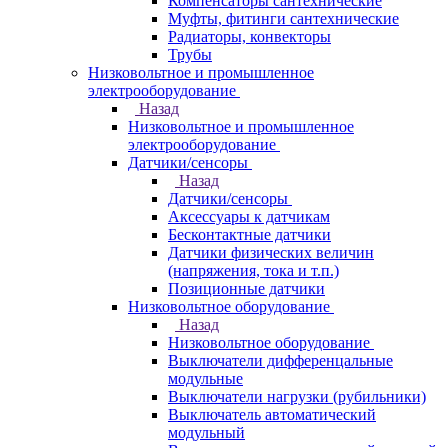
Компенсаторы сантехнические
Муфты, фитинги сантехнические
Радиаторы, конвекторы
Трубы
Низковольтное и промышленное
электрооборудование
Назад
Низковольтное и промышленное
электрооборудование
Датчики/сенсоры
Назад
Датчики/сенсоры
Аксессуары к датчикам
Бесконтактные датчики
Датчики физических величин
(напряжения, тока и т.п.)
Позиционные датчики
Низковольтное оборудование
Назад
Низковольтное оборудование
Выключатели дифференцальные
модульные
Выключатели нагрузки (рубильники)
Выключатель автоматический
модульный