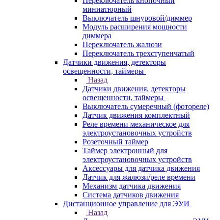
Переключатель кнопочный
миниатюрный
Выключатель шнуровой/диммер
Модуль расширения мощности
диммера
Переключатель жалюзи
Переключатель трехступенчатый
Датчики движения, детекторы
освещенности, таймеры
Назад
Датчики движения, детекторы
освещенности, таймеры
Выключатель сумеречный (фотореле)
Датчик движения комплектный
Реле времени механическое для
электроустановочных устройств
Розеточный таймер
Таймер электронный для
электроустановочных устройств
Аксессуары для датчика движения
Датчик для жалюзи/реле времени
Механизм датчика движения
Система датчиков движения
Дистанционное управление для ЭУИ
Назад