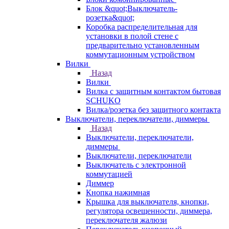
Блок &quot;Выключатель-
розетка&quot;
Коробка распределительная для
установки в полой стене с
предварительно установленным
коммутационным устройством
Вилки
Назад
Вилки
Вилка с защитным контактом бытовая
SCHUKO
Вилка/розетка без защитного контакта
Выключатели, переключатели, диммеры
Назад
Выключатели, переключатели,
диммеры
Выключатели, переключатели
Выключатель с электронной
коммутацией
Диммер
Кнопка нажимная
Крышка для выключателя, кнопки,
регулятора освещенности, диммера,
переключателя жалюзи