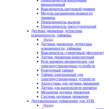
Переключатель кнопочный
миниатюрный
Выключатель шнуровой/диммер
Модуль расширения мощности
диммера
Переключатель жалюзи
Переключатель трехступенчатый
Датчики движения, детекторы
освещенности, таймеры
Назад
Датчики движения, детекторы
освещенности, таймеры
Выключатель сумеречный (фотореле)
Датчик движения комплектный
Реле времени механическое для
электроустановочных устройств
Розеточный таймер
Таймер электронный для
электроустановочных устройств
Аксессуары для датчика движения
Датчик для жалюзи/реле времени
Механизм датчика движения
Система датчиков движения
Дистанционное управление для ЭУИ
Назад