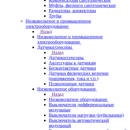
Компенсаторы сантехнические
Муфты, фитинги сантехнические
Радиаторы, конвекторы
Трубы
Низковольтное и промышленное
электрооборудование
Назад
Низковольтное и промышленное
электрооборудование
Датчики/сенсоры
Назад
Датчики/сенсоры
Аксессуары к датчикам
Бесконтактные датчики
Датчики физических величин
(напряжения, тока и т.п.)
Позиционные датчики
Низковольтное оборудование
Назад
Низковольтное оборудование
Выключатели дифференцальные
модульные
Выключатели нагрузки (рубильники)
Выключатель автоматический
модульный