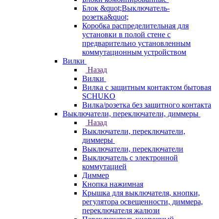
Блок &quot;Выключатель-
розетка&quot;
Коробка распределительная для
установки в полой стене с
предварительно установленным
коммутационным устройством
Вилки
Назад
Вилки
Вилка с защитным контактом бытовая
SCHUKO
Вилка/розетка без защитного контакта
Выключатели, переключатели, диммеры
Назад
Выключатели, переключатели,
диммеры
Выключатели, переключатели
Выключатель с электронной
коммутацией
Диммер
Кнопка нажимная
Крышка для выключателя, кнопки,
регулятора освещенности, диммера,
переключателя жалюзи