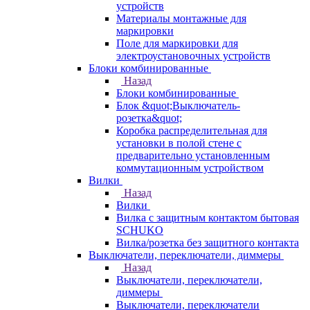
устройств
Материалы монтажные для
маркировки
Поле для маркировки для
электроустановочных устройств
Блоки комбинированные
Назад
Блоки комбинированные
Блок &quot;Выключатель-
розетка&quot;
Коробка распределительная для
установки в полой стене с
предварительно установленным
коммутационным устройством
Вилки
Назад
Вилки
Вилка с защитным контактом бытовая
SCHUKO
Вилка/розетка без защитного контакта
Выключатели, переключатели, диммеры
Назад
Выключатели, переключатели,
диммеры
Выключатели, переключатели