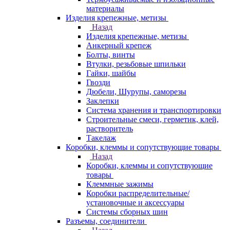
материалы
Изделия крепежные, метизы
Назад
Изделия крепежные, метизы
Анкерный крепеж
Болты, винты
Втулки, резьбовые шпильки
Гайки, шайбы
Гвозди
Дюбели, Шурупы, саморезы
Заклепки
Система хранения и транспортировки
Строительные смеси, герметик, клей,
растворитель
Такелаж
Коробки, клеммы и сопутствующие товары
Назад
Коробки, клеммы и сопутствующие
товары
Клеммные зажимы
Коробки распределительные/
установочные и аксессуары
Системы сборных шин
Разъемы, соединители