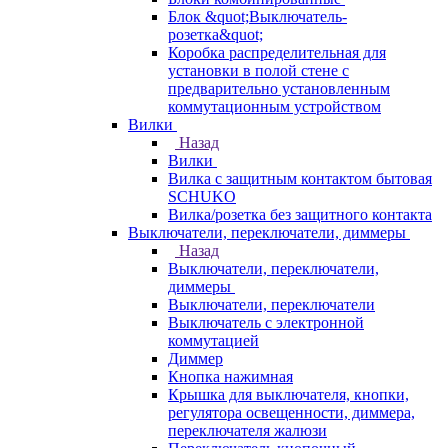
Блок &quot;Выключатель-
розетка&quot;
Коробка распределительная для
установки в полой стене с
предварительно установленным
коммутационным устройством
Вилки
Назад
Вилки
Вилка с защитным контактом бытовая
SCHUKO
Вилка/розетка без защитного контакта
Выключатели, переключатели, диммеры
Назад
Выключатели, переключатели,
диммеры
Выключатели, переключатели
Выключатель с электронной
коммутацией
Диммер
Кнопка нажимная
Крышка для выключателя, кнопки,
регулятора освещенности, диммера,
переключателя жалюзи