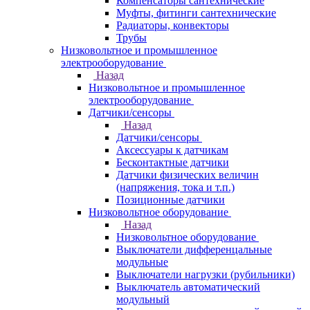
Компенсаторы сантехнические
Муфты, фитинги сантехнические
Радиаторы, конвекторы
Трубы
Низковольтное и промышленное
электрооборудование
Назад
Низковольтное и промышленное
электрооборудование
Датчики/сенсоры
Назад
Датчики/сенсоры
Аксессуары к датчикам
Бесконтактные датчики
Датчики физических величин
(напряжения, тока и т.п.)
Позиционные датчики
Низковольтное оборудование
Назад
Низковольтное оборудование
Выключатели дифференцальные
модульные
Выключатели нагрузки (рубильники)
Выключатель автоматический
модульный