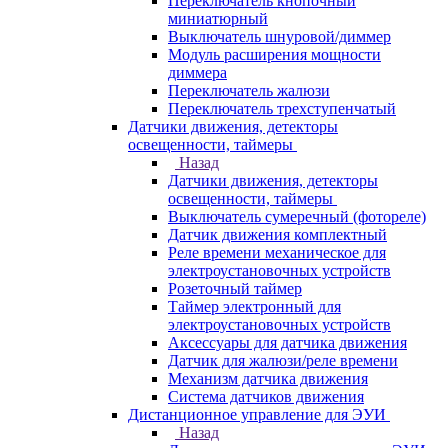
Переключатель кнопочный
миниатюрный
Выключатель шнуровой/диммер
Модуль расширения мощности
диммера
Переключатель жалюзи
Переключатель трехступенчатый
Датчики движения, детекторы
освещенности, таймеры
Назад
Датчики движения, детекторы
освещенности, таймеры
Выключатель сумеречный (фотореле)
Датчик движения комплектный
Реле времени механическое для
электроустановочных устройств
Розеточный таймер
Таймер электронный для
электроустановочных устройств
Аксессуары для датчика движения
Датчик для жалюзи/реле времени
Механизм датчика движения
Система датчиков движения
Дистанционное управление для ЭУИ
Назад