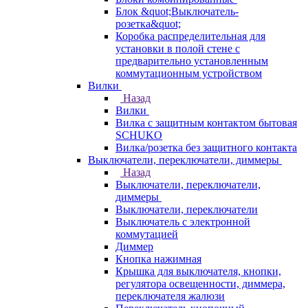
Блок &quot;Выключатель-
розетка&quot;
Коробка распределительная для
установки в полой стене с
предварительно установленным
коммутационным устройством
Вилки
Назад
Вилки
Вилка с защитным контактом бытовая
SCHUKO
Вилка/розетка без защитного контакта
Выключатели, переключатели, диммеры
Назад
Выключатели, переключатели,
диммеры
Выключатели, переключатели
Выключатель с электронной
коммутацией
Диммер
Кнопка нажимная
Крышка для выключателя, кнопки,
регулятора освещенности, диммера,
переключателя жалюзи