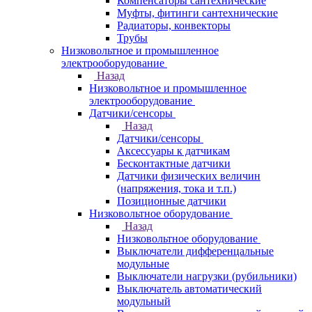
Компенсаторы сантехнические
Муфты, фитинги сантехнические
Радиаторы, конвекторы
Трубы
Низковольтное и промышленное
электрооборудование
Назад
Низковольтное и промышленное
электрооборудование
Датчики/сенсоры
Назад
Датчики/сенсоры
Аксессуары к датчикам
Бесконтактные датчики
Датчики физических величин
(напряжения, тока и т.п.)
Позиционные датчики
Низковольтное оборудование
Назад
Низковольтное оборудование
Выключатели дифференцальные
модульные
Выключатели нагрузки (рубильники)
Выключатель автоматический
модульный