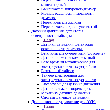
Переключатель кнопочный
миниатюрный
Выключатель шнуровой/диммер
Модуль расширения мощности
диммера
Переключатель жалюзи
Переключатель трехступенчатый
Датчики движения, детекторы
освещенности, таймеры
Назад
Датчики движения, детекторы
освещенности, таймеры
Выключатель сумеречный (фотореле)
Датчик движения комплектный
Реле времени механическое для
электроустановочных устройств
Розеточный таймер
Таймер электронный для
электроустановочных устройств
Аксессуары для датчика движения
Датчик для жалюзи/реле времени
Механизм датчика движения
Система датчиков движения
Дистанционное управление для ЭУИ
Назад