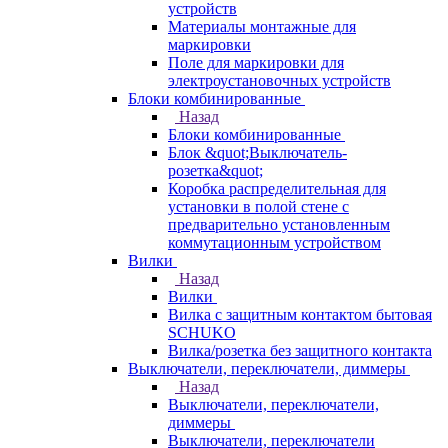
устройств
Материалы монтажные для
маркировки
Поле для маркировки для
электроустановочных устройств
Блоки комбинированные
Назад
Блоки комбинированные
Блок &quot;Выключатель-
розетка&quot;
Коробка распределительная для
установки в полой стене с
предварительно установленным
коммутационным устройством
Вилки
Назад
Вилки
Вилка с защитным контактом бытовая
SCHUKO
Вилка/розетка без защитного контакта
Выключатели, переключатели, диммеры
Назад
Выключатели, переключатели,
диммеры
Выключатели, переключатели