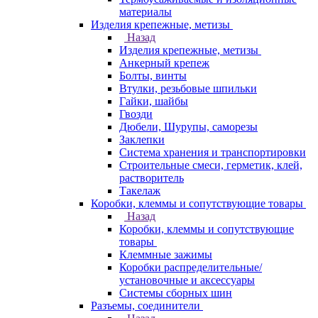
материалы
Изделия крепежные, метизы
Назад
Изделия крепежные, метизы
Анкерный крепеж
Болты, винты
Втулки, резьбовые шпильки
Гайки, шайбы
Гвозди
Дюбели, Шурупы, саморезы
Заклепки
Система хранения и транспортировки
Строительные смеси, герметик, клей,
растворитель
Такелаж
Коробки, клеммы и сопутствующие товары
Назад
Коробки, клеммы и сопутствующие
товары
Клеммные зажимы
Коробки распределительные/
установочные и аксессуары
Системы сборных шин
Разъемы, соединители