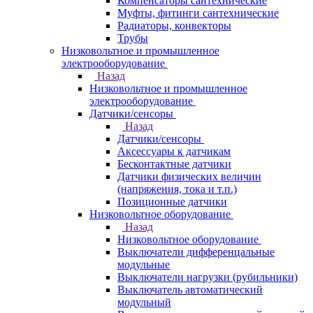
Компенсаторы сантехнические
Муфты, фитинги сантехнические
Радиаторы, конвекторы
Трубы
Низковольтное и промышленное
электрооборудование
Назад
Низковольтное и промышленное
электрооборудование
Датчики/сенсоры
Назад
Датчики/сенсоры
Аксессуары к датчикам
Бесконтактные датчики
Датчики физических величин
(напряжения, тока и т.п.)
Позиционные датчики
Низковольтное оборудование
Назад
Низковольтное оборудование
Выключатели дифференцальные
модульные
Выключатели нагрузки (рубильники)
Выключатель автоматический
модульный