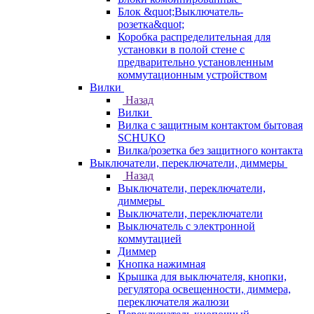
Блок &quot;Выключатель-
розетка&quot;
Коробка распределительная для
установки в полой стене с
предварительно установленным
коммутационным устройством
Вилки
Назад
Вилки
Вилка с защитным контактом бытовая
SCHUKO
Вилка/розетка без защитного контакта
Выключатели, переключатели, диммеры
Назад
Выключатели, переключатели,
диммеры
Выключатели, переключатели
Выключатель с электронной
коммутацией
Диммер
Кнопка нажимная
Крышка для выключателя, кнопки,
регулятора освещенности, диммера,
переключателя жалюзи