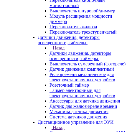
Переключатель кнопочный
миниатюрный
Выключатель шнуровой/диммер
Модуль расширения мощности
диммера
Переключатель жалюзи
Переключатель трехступенчатый
Датчики движения, детекторы
освещенности, таймеры
Назад
Датчики движения, детекторы
освещенности, таймеры
Выключатель сумеречный (фотореле)
Датчик движения комплектный
Реле времени механическое для
электроустановочных устройств
Розеточный таймер
Таймер электронный для
электроустановочных устройств
Аксессуары для датчика движения
Датчик для жалюзи/реле времени
Механизм датчика движения
Система датчиков движения
Дистанционное управление для ЭУИ
Назад