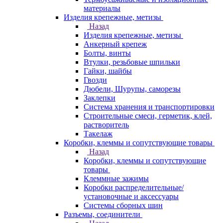
материалы
Изделия крепежные, метизы
Назад
Изделия крепежные, метизы
Анкерный крепеж
Болты, винты
Втулки, резьбовые шпильки
Гайки, шайбы
Гвозди
Дюбели, Шурупы, саморезы
Заклепки
Система хранения и транспортировки
Строительные смеси, герметик, клей,
растворитель
Такелаж
Коробки, клеммы и сопутствующие товары
Назад
Коробки, клеммы и сопутствующие
товары
Клеммные зажимы
Коробки распределительные/
установочные и аксессуары
Системы сборных шин
Разъемы, соединители