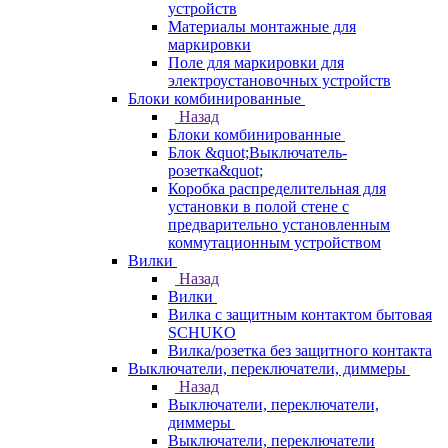
устройств
Материалы монтажные для
маркировки
Поле для маркировки для
электроустановочных устройств
Блоки комбинированные
Назад
Блоки комбинированные
Блок &quot;Выключатель-
розетка&quot;
Коробка распределительная для
установки в полой стене с
предварительно установленным
коммутационным устройством
Вилки
Назад
Вилки
Вилка с защитным контактом бытовая
SCHUKO
Вилка/розетка без защитного контакта
Выключатели, переключатели, диммеры
Назад
Выключатели, переключатели,
диммеры
Выключатели, переключатели