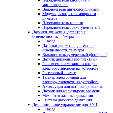
Переключатель кнопочный
миниатюрный
Выключатель шнуровой/диммер
Модуль расширения мощности
диммера
Переключатель жалюзи
Переключатель трехступенчатый
Датчики движения, детекторы
освещенности, таймеры
Назад
Датчики движения, детекторы
освещенности, таймеры
Выключатель сумеречный (фотореле)
Датчик движения комплектный
Реле времени механическое для
электроустановочных устройств
Розеточный таймер
Таймер электронный для
электроустановочных устройств
Аксессуары для датчика движения
Датчик для жалюзи/реле времени
Механизм датчика движения
Система датчиков движения
Дистанционное управление для ЭУИ
Назад