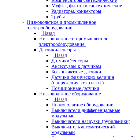
Компенсаторы сантехнические
Муфты, фитинги сантехнические
Радиаторы, конвекторы
Трубы
Низковольтное и промышленное
электрооборудование
Назад
Низковольтное и промышленное
электрооборудование
Датчики/сенсоры
Назад
Датчики/сенсоры
Аксессуары к датчикам
Бесконтактные датчики
Датчики физических величин
(напряжения, тока и т.п.)
Позиционные датчики
Низковольтное оборудование
Назад
Низковольтное оборудование
Выключатели дифференцальные
модульные
Выключатели нагрузки (рубильники)
Выключатель автоматический
модульный