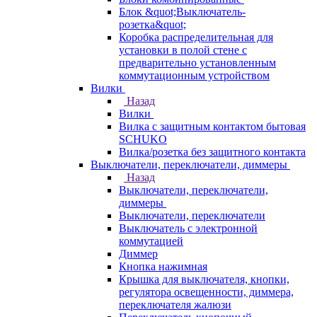
Блок &quot;Выключатель-
розетка&quot;
Коробка распределительная для
установки в полой стене с
предварительно установленным
коммутационным устройством
Вилки
Назад
Вилки
Вилка с защитным контактом бытовая
SCHUKO
Вилка/розетка без защитного контакта
Выключатели, переключатели, диммеры
Назад
Выключатели, переключатели,
диммеры
Выключатели, переключатели
Выключатель с электронной
коммутацией
Диммер
Кнопка нажимная
Крышка для выключателя, кнопки,
регулятора освещенности, диммера,
переключателя жалюзи