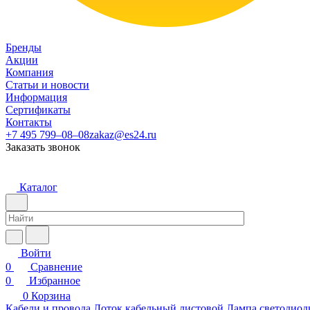
Бренды
Акции
Компания
Статьи и новости
Информация
Сертификаты
Контакты
+7 495 799–08–08
zakaz@es24.ru
Заказать звонок
Каталог
Войти
0
Сравнение
0
Избранное
0
Корзина
Кабели и провода
Лоток кабельный листовой
Лампа светодиод