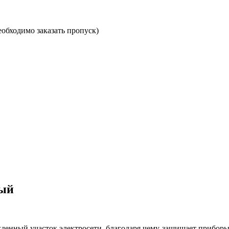
необходимо заказать пропуск)
ный
денный участок электросети, благодаря чему защищает приборы