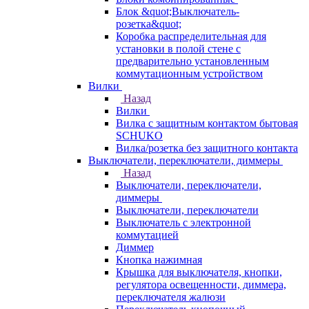
Блок &quot;Выключатель-
розетка&quot;
Коробка распределительная для
установки в полой стене с
предварительно установленным
коммутационным устройством
Вилки
Назад
Вилки
Вилка с защитным контактом бытовая
SCHUKO
Вилка/розетка без защитного контакта
Выключатели, переключатели, диммеры
Назад
Выключатели, переключатели,
диммеры
Выключатели, переключатели
Выключатель с электронной
коммутацией
Диммер
Кнопка нажимная
Крышка для выключателя, кнопки,
регулятора освещенности, диммера,
переключателя жалюзи