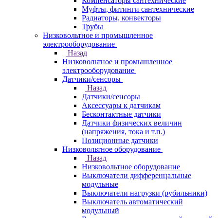
Компенсаторы сантехнические
Муфты, фитинги сантехнические
Радиаторы, конвекторы
Трубы
Низковольтное и промышленное
электрооборудование
Назад
Низковольтное и промышленное
электрооборудование
Датчики/сенсоры
Назад
Датчики/сенсоры
Аксессуары к датчикам
Бесконтактные датчики
Датчики физических величин
(напряжения, тока и т.п.)
Позиционные датчики
Низковольтное оборудование
Назад
Низковольтное оборудование
Выключатели дифференцальные
модульные
Выключатели нагрузки (рубильники)
Выключатель автоматический
модульный