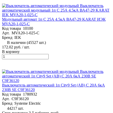
Модульный автомат 1п C 25А 4.5кА ВА47-29 KARAT ИЭК
MVA20-1-025-C
Код товара
10100
Арт.
MVA20-1-025-C
Бренд
IEK
В наличии (45527 шт.)
172.02 руб.
/ шт.
В корзину
Выключатель автоматический 1п City9 Set (АВ) C 20А 6кА
230В SE C9F36120
Код товара
1780932
Арт.
C9F36120
Бренд
Systeme Electric
44217 шт.
Срок поставки 3-5 рабочих дней