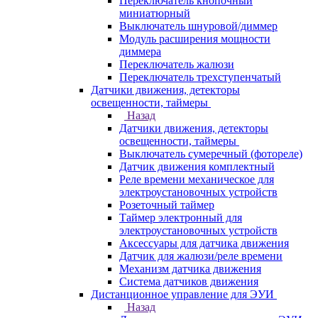
Переключатель кнопочный
миниатюрный
Выключатель шнуровой/диммер
Модуль расширения мощности
диммера
Переключатель жалюзи
Переключатель трехступенчатый
Датчики движения, детекторы
освещенности, таймеры
Назад
Датчики движения, детекторы
освещенности, таймеры
Выключатель сумеречный (фотореле)
Датчик движения комплектный
Реле времени механическое для
электроустановочных устройств
Розеточный таймер
Таймер электронный для
электроустановочных устройств
Аксессуары для датчика движения
Датчик для жалюзи/реле времени
Механизм датчика движения
Система датчиков движения
Дистанционное управление для ЭУИ
Назад