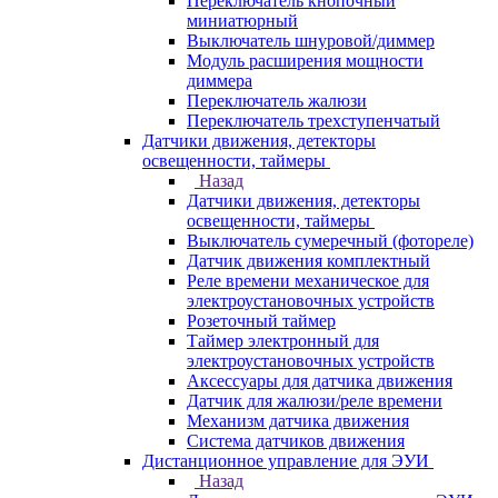
Переключатель кнопочный
миниатюрный
Выключатель шнуровой/диммер
Модуль расширения мощности
диммера
Переключатель жалюзи
Переключатель трехступенчатый
Датчики движения, детекторы
освещенности, таймеры
Назад
Датчики движения, детекторы
освещенности, таймеры
Выключатель сумеречный (фотореле)
Датчик движения комплектный
Реле времени механическое для
электроустановочных устройств
Розеточный таймер
Таймер электронный для
электроустановочных устройств
Аксессуары для датчика движения
Датчик для жалюзи/реле времени
Механизм датчика движения
Система датчиков движения
Дистанционное управление для ЭУИ
Назад