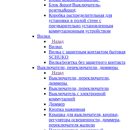
Блок &quot;Выключатель-
розетка&quot;
Коробка распределительная для
установки в полой стене с
предварительно установленным
коммутационным устройством
Вилки
Назад
Вилки
Вилка с защитным контактом бытовая
SCHUKO
Вилка/розетка без защитного контакта
Выключатели, переключатели, диммеры
Назад
Выключатели, переключатели,
диммеры
Выключатели, переключатели
Выключатель с электронной
коммутацией
Диммер
Кнопка нажимная
Крышка для выключателя, кнопки,
регулятора освещенности, диммера,
переключателя жалюзи