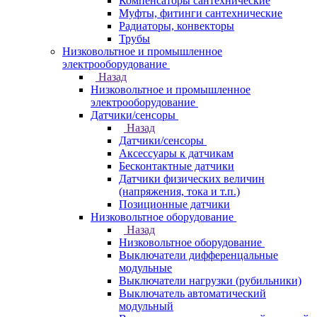
Компенсаторы сантехнические
Муфты, фитинги сантехнические
Радиаторы, конвекторы
Трубы
Низковольтное и промышленное
электрооборудование
Назад
Низковольтное и промышленное
электрооборудование
Датчики/сенсоры
Назад
Датчики/сенсоры
Аксессуары к датчикам
Бесконтактные датчики
Датчики физических величин
(напряжения, тока и т.п.)
Позиционные датчики
Низковольтное оборудование
Назад
Низковольтное оборудование
Выключатели дифференцальные
модульные
Выключатели нагрузки (рубильники)
Выключатель автоматический
модульный