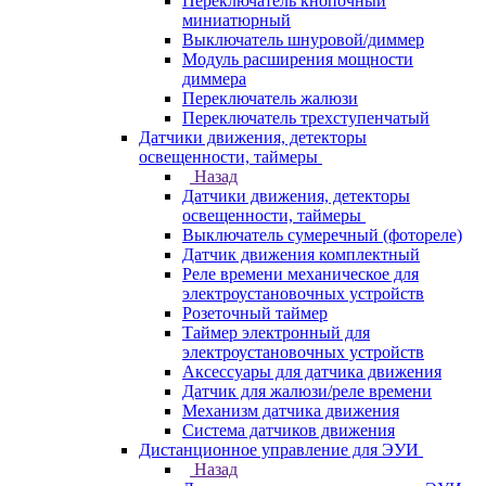
Переключатель кнопочный
миниатюрный
Выключатель шнуровой/диммер
Модуль расширения мощности
диммера
Переключатель жалюзи
Переключатель трехступенчатый
Датчики движения, детекторы
освещенности, таймеры
Назад
Датчики движения, детекторы
освещенности, таймеры
Выключатель сумеречный (фотореле)
Датчик движения комплектный
Реле времени механическое для
электроустановочных устройств
Розеточный таймер
Таймер электронный для
электроустановочных устройств
Аксессуары для датчика движения
Датчик для жалюзи/реле времени
Механизм датчика движения
Система датчиков движения
Дистанционное управление для ЭУИ
Назад