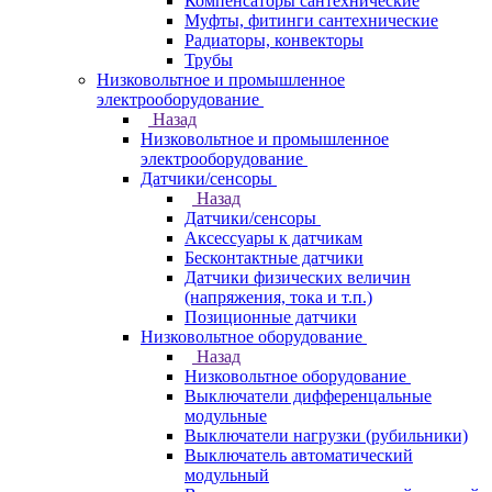
Компенсаторы сантехнические
Муфты, фитинги сантехнические
Радиаторы, конвекторы
Трубы
Низковольтное и промышленное
электрооборудование
Назад
Низковольтное и промышленное
электрооборудование
Датчики/сенсоры
Назад
Датчики/сенсоры
Аксессуары к датчикам
Бесконтактные датчики
Датчики физических величин
(напряжения, тока и т.п.)
Позиционные датчики
Низковольтное оборудование
Назад
Низковольтное оборудование
Выключатели дифференцальные
модульные
Выключатели нагрузки (рубильники)
Выключатель автоматический
модульный