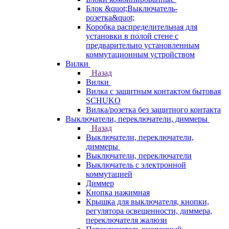
Блок &quot;Выключатель-
розетка&quot;
Коробка распределительная для
установки в полой стене с
предварительно установленным
коммутационным устройством
Вилки
Назад
Вилки
Вилка с защитным контактом бытовая
SCHUKO
Вилка/розетка без защитного контакта
Выключатели, переключатели, диммеры
Назад
Выключатели, переключатели,
диммеры
Выключатели, переключатели
Выключатель с электронной
коммутацией
Диммер
Кнопка нажимная
Крышка для выключателя, кнопки,
регулятора освещенности, диммера,
переключателя жалюзи