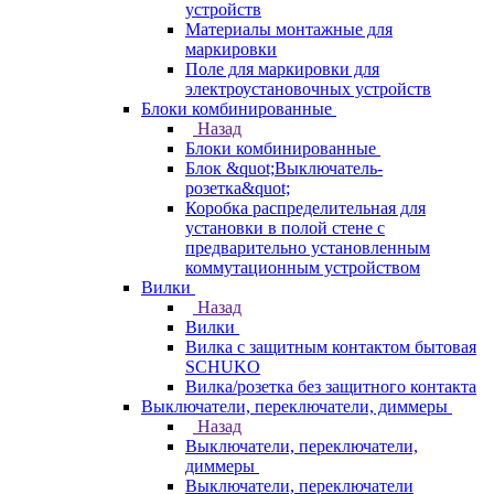
устройств
Материалы монтажные для
маркировки
Поле для маркировки для
электроустановочных устройств
Блоки комбинированные
Назад
Блоки комбинированные
Блок &quot;Выключатель-
розетка&quot;
Коробка распределительная для
установки в полой стене с
предварительно установленным
коммутационным устройством
Вилки
Назад
Вилки
Вилка с защитным контактом бытовая
SCHUKO
Вилка/розетка без защитного контакта
Выключатели, переключатели, диммеры
Назад
Выключатели, переключатели,
диммеры
Выключатели, переключатели