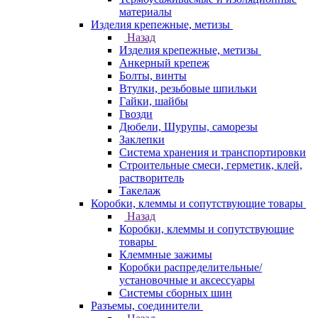
материалы
Изделия крепежные, метизы
Назад
Изделия крепежные, метизы
Анкерный крепеж
Болты, винты
Втулки, резьбовые шпильки
Гайки, шайбы
Гвозди
Дюбели, Шурупы, саморезы
Заклепки
Система хранения и транспортировки
Строительные смеси, герметик, клей,
растворитель
Такелаж
Коробки, клеммы и сопутствующие товары
Назад
Коробки, клеммы и сопутствующие
товары
Клеммные зажимы
Коробки распределительные/
установочные и аксессуары
Системы сборных шин
Разъемы, соединители