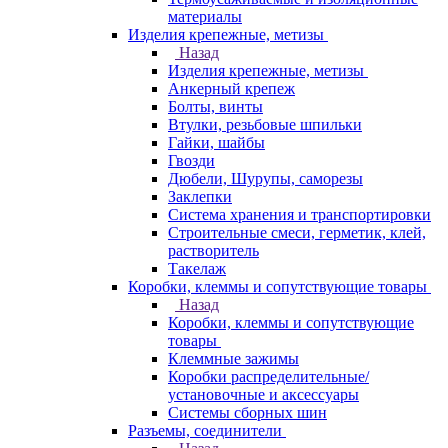
материалы
Изделия крепежные, метизы
Назад
Изделия крепежные, метизы
Анкерный крепеж
Болты, винты
Втулки, резьбовые шпильки
Гайки, шайбы
Гвозди
Дюбели, Шурупы, саморезы
Заклепки
Система хранения и транспортировки
Строительные смеси, герметик, клей,
растворитель
Такелаж
Коробки, клеммы и сопутствующие товары
Назад
Коробки, клеммы и сопутствующие
товары
Клеммные зажимы
Коробки распределительные/
установочные и аксессуары
Системы сборных шин
Разъемы, соединители