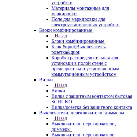
устройств
Материалы монтажные для
маркировки
Поле для маркировки для
электроустановочных устройств
Блоки комбинированные
Назад
Блоки комбинированные
Блок &quot;Выключатель-
розетка&quot;
Коробка распределительная для
установки в полой стене с
предварительно установленным
коммутационным устройством
Вилки
Назад
Вилки
Вилка с защитным контактом бытовая
SCHUKO
Вилка/розетка без защитного контакта
Выключатели, переключатели, диммеры
Назад
Выключатели, переключатели,
диммеры
Выключатели, переключатели