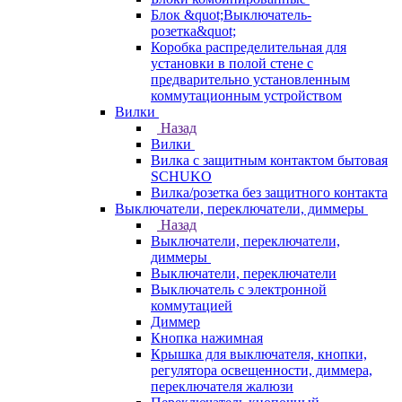
Блок &quot;Выключатель-
розетка&quot;
Коробка распределительная для
установки в полой стене с
предварительно установленным
коммутационным устройством
Вилки
Назад
Вилки
Вилка с защитным контактом бытовая
SCHUKO
Вилка/розетка без защитного контакта
Выключатели, переключатели, диммеры
Назад
Выключатели, переключатели,
диммеры
Выключатели, переключатели
Выключатель с электронной
коммутацией
Диммер
Кнопка нажимная
Крышка для выключателя, кнопки,
регулятора освещенности, диммера,
переключателя жалюзи