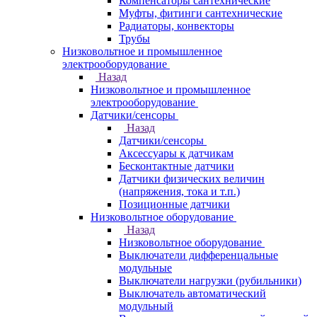
Компенсаторы сантехнические
Муфты, фитинги сантехнические
Радиаторы, конвекторы
Трубы
Низковольтное и промышленное
электрооборудование
Назад
Низковольтное и промышленное
электрооборудование
Датчики/сенсоры
Назад
Датчики/сенсоры
Аксессуары к датчикам
Бесконтактные датчики
Датчики физических величин
(напряжения, тока и т.п.)
Позиционные датчики
Низковольтное оборудование
Назад
Низковольтное оборудование
Выключатели дифференцальные
модульные
Выключатели нагрузки (рубильники)
Выключатель автоматический
модульный