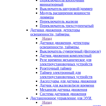
Переключатель кнопочный
миниатюрный
Выключатель шнуровой/диммер
Модуль расширения мощности
диммера
Переключатель жалюзи
Переключатель трехступенчатый
Датчики движения, детекторы
освещенности, таймеры
Назад
Датчики движения, детекторы
освещенности, таймеры
Выключатель сумеречный (фотореле)
Датчик движения комплектный
Реле времени механическое для
электроустановочных устройств
Розеточный таймер
Таймер электронный для
электроустановочных устройств
Аксессуары для датчика движения
Датчик для жалюзи/реле времени
Механизм датчика движения
Система датчиков движения
Дистанционное управление для ЭУИ
Назад