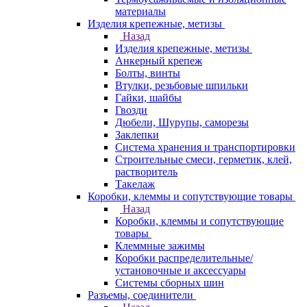
материалы
Изделия крепежные, метизы
Назад
Изделия крепежные, метизы
Анкерный крепеж
Болты, винты
Втулки, резьбовые шпильки
Гайки, шайбы
Гвозди
Дюбели, Шурупы, саморезы
Заклепки
Система хранения и транспортировки
Строительные смеси, герметик, клей,
растворитель
Такелаж
Коробки, клеммы и сопутствующие товары
Назад
Коробки, клеммы и сопутствующие
товары
Клеммные зажимы
Коробки распределительные/
установочные и аксессуары
Системы сборных шин
Разъемы, соединители