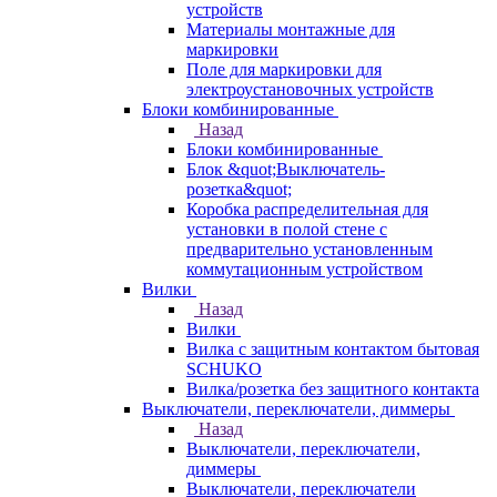
устройств
Материалы монтажные для
маркировки
Поле для маркировки для
электроустановочных устройств
Блоки комбинированные
Назад
Блоки комбинированные
Блок &quot;Выключатель-
розетка&quot;
Коробка распределительная для
установки в полой стене с
предварительно установленным
коммутационным устройством
Вилки
Назад
Вилки
Вилка с защитным контактом бытовая
SCHUKO
Вилка/розетка без защитного контакта
Выключатели, переключатели, диммеры
Назад
Выключатели, переключатели,
диммеры
Выключатели, переключатели