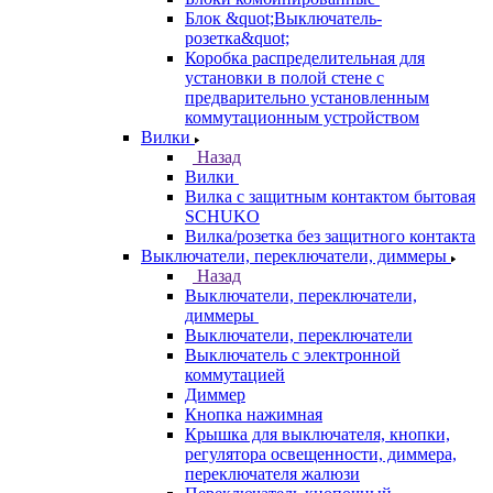
Блок &quot;Выключатель-
розетка&quot;
Коробка распределительная для
установки в полой стене с
предварительно установленным
коммутационным устройством
Вилки
Назад
Вилки
Вилка с защитным контактом бытовая
SCHUKO
Вилка/розетка без защитного контакта
Выключатели, переключатели, диммеры
Назад
Выключатели, переключатели,
диммеры
Выключатели, переключатели
Выключатель с электронной
коммутацией
Диммер
Кнопка нажимная
Крышка для выключателя, кнопки,
регулятора освещенности, диммера,
переключателя жалюзи