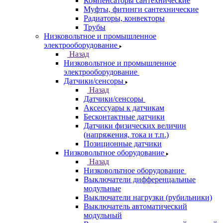
Компенсаторы сантехнические
Муфты, фитинги сантехнические
Радиаторы, конвекторы
Трубы
Низковольтное и промышленное
электрооборудование
Назад
Низковольтное и промышленное
электрооборудование
Датчики/сенсоры
Назад
Датчики/сенсоры
Аксессуары к датчикам
Бесконтактные датчики
Датчики физических величин
(напряжения, тока и т.п.)
Позиционные датчики
Низковольтное оборудование
Назад
Низковольтное оборудование
Выключатели дифференцальные
модульные
Выключатели нагрузки (рубильники)
Выключатель автоматический
модульный