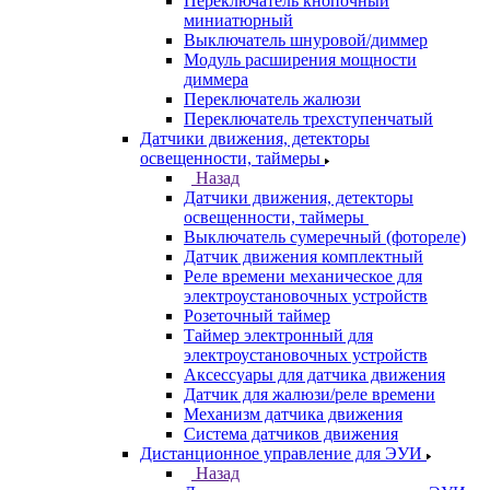
Переключатель кнопочный
миниатюрный
Выключатель шнуровой/диммер
Модуль расширения мощности
диммера
Переключатель жалюзи
Переключатель трехступенчатый
Датчики движения, детекторы
освещенности, таймеры
Назад
Датчики движения, детекторы
освещенности, таймеры
Выключатель сумеречный (фотореле)
Датчик движения комплектный
Реле времени механическое для
электроустановочных устройств
Розеточный таймер
Таймер электронный для
электроустановочных устройств
Аксессуары для датчика движения
Датчик для жалюзи/реле времени
Механизм датчика движения
Система датчиков движения
Дистанционное управление для ЭУИ
Назад