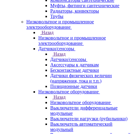
Компенсаторы сантехнические
Муфты, фитинги сантехнические
Радиаторы, конвекторы
Трубы
Низковольтное и промышленное
электрооборудование
Назад
Низковольтное и промышленное
электрооборудование
Датчики/сенсоры
Назад
Датчики/сенсоры
Аксессуары к датчикам
Бесконтактные датчики
Датчики физических величин
(напряжения, тока и т.п.)
Позиционные датчики
Низковольтное оборудование
Назад
Низковольтное оборудование
Выключатели дифференцальные
модульные
Выключатели нагрузки (рубильники)
Выключатель автоматический
модульный