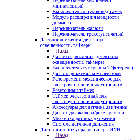
Переключатель кнопочный
миниатюрный
Выключатель шнуровой/диммер
Модуль расширения мощности
диммера
Переключатель жалюзи
Переключатель трехступенчатый
Датчики движения, детекторы
освещенности, таймеры
Назад
Датчики движения, детекторы
освещенности, таймеры
Выключатель сумеречный (фотореле)
Датчик движения комплектный
Реле времени механическое для
электроустановочных устройств
Розеточный таймер
Таймер электронный для
электроустановочных устройств
Аксессуары для датчика движения
Датчик для жалюзи/реле времени
Механизм датчика движения
Система датчиков движения
Дистанционное управление для ЭУИ
Назад