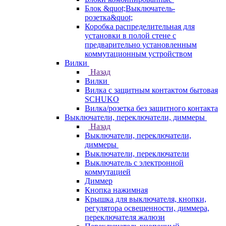
Блок &quot;Выключатель-
розетка&quot;
Коробка распределительная для
установки в полой стене с
предварительно установленным
коммутационным устройством
Вилки
Назад
Вилки
Вилка с защитным контактом бытовая
SCHUKO
Вилка/розетка без защитного контакта
Выключатели, переключатели, диммеры
Назад
Выключатели, переключатели,
диммеры
Выключатели, переключатели
Выключатель с электронной
коммутацией
Диммер
Кнопка нажимная
Крышка для выключателя, кнопки,
регулятора освещенности, диммера,
переключателя жалюзи