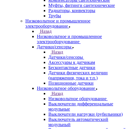
Компенсаторы сантехнические
Муфты, фитинги сантехнические
Радиаторы, конвекторы
Трубы
Низковольтное и промышленное
электрооборудование
Назад
Низковольтное и промышленное
электрооборудование
Датчики/сенсоры
Назад
Датчики/сенсоры
Аксессуары к датчикам
Бесконтактные датчики
Датчики физических величин
(напряжения, тока и т.п.)
Позиционные датчики
Низковольтное оборудование
Назад
Низковольтное оборудование
Выключатели дифференцальные
модульные
Выключатели нагрузки (рубильники)
Выключатель автоматический
модульный