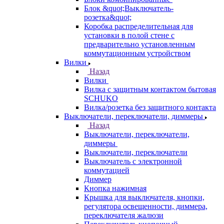
Блок &quot;Выключатель-
розетка&quot;
Коробка распределительная для
установки в полой стене с
предварительно установленным
коммутационным устройством
Вилки
Назад
Вилки
Вилка с защитным контактом бытовая
SCHUKO
Вилка/розетка без защитного контакта
Выключатели, переключатели, диммеры
Назад
Выключатели, переключатели,
диммеры
Выключатели, переключатели
Выключатель с электронной
коммутацией
Диммер
Кнопка нажимная
Крышка для выключателя, кнопки,
регулятора освещенности, диммера,
переключателя жалюзи