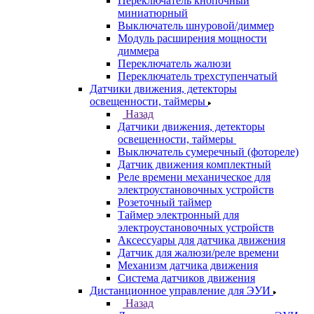
Переключатель кнопочный
миниатюрный
Выключатель шнуровой/диммер
Модуль расширения мощности
диммера
Переключатель жалюзи
Переключатель трехступенчатый
Датчики движения, детекторы
освещенности, таймеры
Назад
Датчики движения, детекторы
освещенности, таймеры
Выключатель сумеречный (фотореле)
Датчик движения комплектный
Реле времени механическое для
электроустановочных устройств
Розеточный таймер
Таймер электронный для
электроустановочных устройств
Аксессуары для датчика движения
Датчик для жалюзи/реле времени
Механизм датчика движения
Система датчиков движения
Дистанционное управление для ЭУИ
Назад